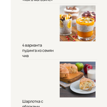
4 варианта
пудинга из семян
чиа
Шарлотка с
яблоками