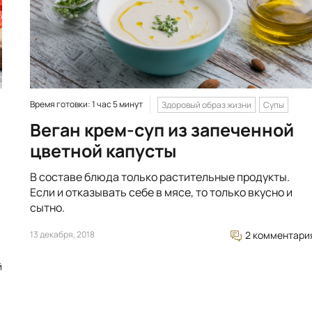
Время готовки: 1 час 5 минут
Здоровый образ жизни
Супы
Веган крем-суп из запеченной
цветной капусты
В составе блюда только растительные продукты.
Если и отказывать себе в мясе, то только вкусно и
сытно.
13 декабря, 2018
2 комментари
й