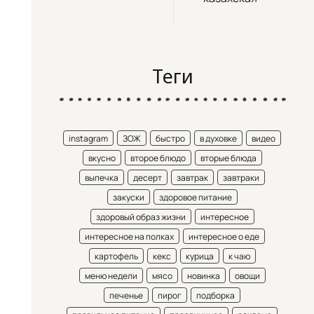
Теги
instagram
ЗОЖ
быстро
в духовке
видео
вкусно
второе блюдо
вторые блюда
выпечка
десерт
завтрак
завтраки
закуски
здоровое питание
здоровый образ жизни
интересное
интересное на полках
интересное о еде
картофель
кекс
курица
к чаю
меню недели
мясо
новинка
овощи
печенье
пирог
подборка