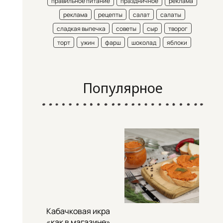
правильное питание
праздничное
реклама
реклама
рецепты
салат
салаты
сладкая выпечка
советы
сыр
творог
торт
ужин
фарш
шоколад
яблоки
Популярное
Кабачковая икра
«как в магазине»