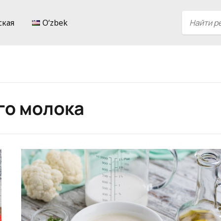
ская
Oʻzbek
го молока