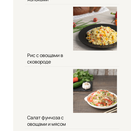
Рис с овощами в
сковороде
Салат фунчоза с
овощами и мясом