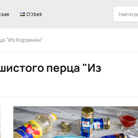
ская
Oʻzbek
а "Из Корзинки"
шистого перца "Из