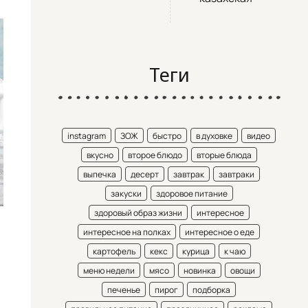
Теги
instagram
ЗОЖ
быстро
в духовке
видео
вкусно
второе блюдо
вторые блюда
выпечка
десерт
завтрак
завтраки
закуски
здоровое питание
здоровый образ жизни
интересное
интересное на полках
интересное о еде
картофель
кекс
курица
к чаю
меню недели
мясо
новинка
овощи
печенье
пирог
подборка