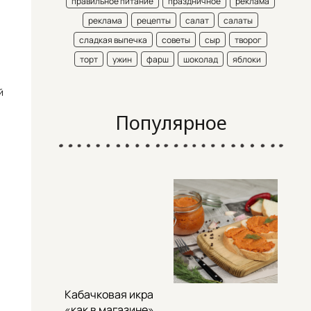
правильное питание
праздничное
реклама
реклама
рецепты
салат
салаты
сладкая выпечка
советы
сыр
творог
торт
ужин
фарш
шоколад
яблоки
й
Популярное
Кабачковая икра
«как в магазине»