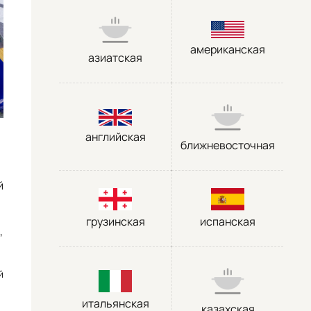
американская
азиатская
английская
ближневосточная
й
грузинская
испанская
,
й
итальянская
казахская