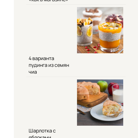
4 варианта
пудинга из семян
чиа
Шарлотка с
яблоками