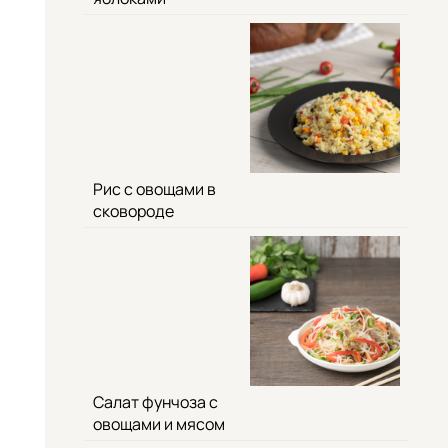
Рис с овощами в
сковороде
Салат фунчоза с
овощами и мясом