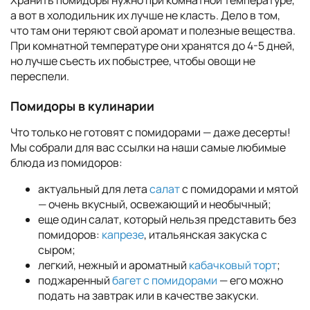
Хранить помидоры нужно при комнатной температуре,
а вот в холодильник их лучше не класть. Дело в том,
что там они теряют свой аромат и полезные вещества.
При комнатной температуре они хранятся до 4-5 дней,
но лучше съесть их побыстрее, чтобы овощи не
переспели.
Помидоры в кулинарии
Что только не готовят с помидорами — даже десерты!
Мы собрали для вас ссылки на наши самые любимые
блюда из помидоров:
актуальный для лета
салат
с помидорами и мятой
— очень вкусный, освежающий и необычный;
еще один салат, который нельзя представить без
помидоров:
капрезе
, итальянская закуска с
сыром;
легкий, нежный и ароматный
кабачковый торт
;
поджаренный
багет с помидорами
— его можно
подать на завтрак или в качестве закуски.