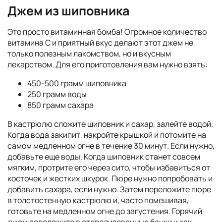
Джем из шиповника
Это просто витаминная бомба! Огромное количество
витамина С и приятный вкус делают этот джем не
только полезным лакомством, но и вкусным
лекарством. Для его приготовления вам нужно взять:
450-500 грамм шиповника
250 грамм воды
850 грамм сахара
В кастрюлю сложите шиповник и сахар, залейте водой.
Когда вода закипит, накройте крышкой и потомите на
самом медленном огне в течение 30 минут. Если нужно,
добавьте еще воды. Когда шиповник станет совсем
мягким, протрите его через сито, чтобы избавиться от
косточек и жестких шкурок. Пюре нужно попробовать и
добавить сахара, если нужно. Затем переложите пюре
в толстостенную кастрюлю и, часто помешивая,
готовьте на медленном огне до загустения. Горячий
джем переложите в стерелизованные банки и как