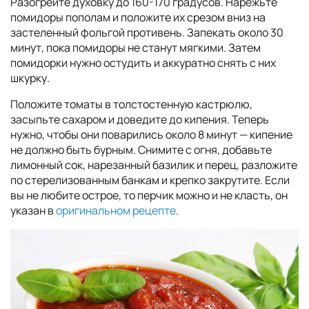
Разогрейте духовку до 160-170 градусов. Нарежьте
помидоры пополам и положите их срезом вниз на
застеленный фольгой противень. Запекать около 30
минут, пока помидоры не станут мягкими. Затем
помидорки нужно остудить и аккуратно снять с них
шкурку.
Положите томаты в толстостенную кастрюлю,
засыпьте сахаром и доведите до кипения. Теперь
нужно, чтобы они поварились около 8 минут — кипение
не должно быть бурным. Снимите с огня, добавьте
лимонный сок, нарезанный базилик и перец, разложите
по стерелизованным банкам и крепко закрутите. Если
вы не любите острое, то перчик можно и не класть, он
указан в
оригинальном рецепте
.