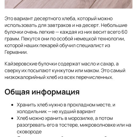
Это вариант десертного хлеба, который можно
использовать для завтраков и на десерт. Небольшие
булочки очень легкие — каждая из них весит всего 60
грамм. Пекутся они по особой немецкой технологии,
которой наших пекарей обучил специалист из
Германии.
Кайзеровские булочки содержат масло и сахар, а
сверху их посыпают кунжутом или маком. Это самый
низкокалорийный хлеб из всех перечисленных.
Общая информация
Хранить хлеб нужно в прохладном месте, и
холодильник — не худший вариант
Хлеб можно хранить в морозилке, а потом
разогревать его в тостере, микроволновке или на
сковороде