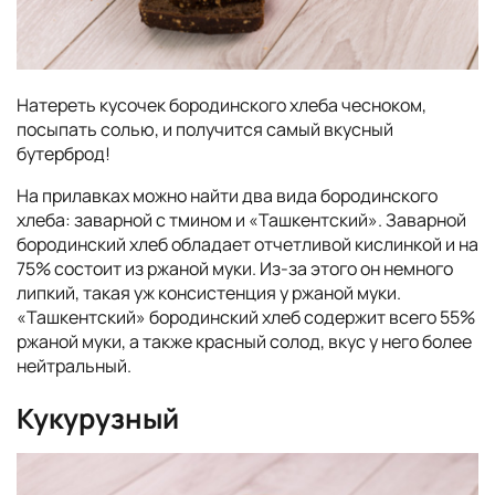
Натереть кусочек бородинского хлеба чесноком,
посыпать солью, и получится самый вкусный
бутерброд!
На прилавках можно найти два вида бородинского
хлеба: заварной с тмином и «Ташкентский». Заварной
бородинский хлеб обладает отчетливой кислинкой и на
75% состоит из ржаной муки. Из-за этого он немного
липкий, такая уж консистенция у ржаной муки.
«Ташкентский» бородинский хлеб содержит всего 55%
ржаной муки, а также красный солод, вкус у него более
нейтральный.
Кукурузный