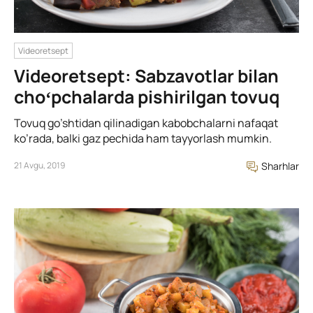
Videoretsept
Videoretsept: Sabzavotlar bilan
choʻpchalarda pishirilgan tovuq
Tovuq go’shtidan qilinadigan kabobchalarni nafaqat
ko’rada, balki gaz pechida ham tayyorlash mumkin.
21 Avgu, 2019
Sharhlar