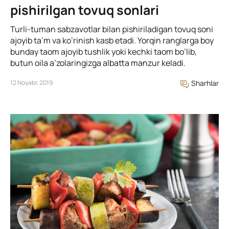
pishirilgan tovuq sonlari
Turli-tuman sabzavotlar bilan pishiriladigan tovuq soni
ajoyib ta’m va ko’rinish kasb etadi. Yorqin ranglarga boy
bunday taom ajoyib tushlik yoki kechki taom bo’lib,
butun oila a’zolaringizga albatta manzur keladi.
12 Noyabr, 2019
Sharhlar