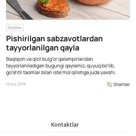
Qaylalar
Pishirilgan sabzavotlardan
tayyorlanilgan qayla
Baqlajon va qizil bulg’or qalampirlaridan
tayyorlaniladigan bugungi qaylamiz, quyuq bo’lib,
go’shtli taomlar bilan iste’mol qilishga juda yaxshi.
10 Iyul, 2018
Sharhlar
Kontaktlar