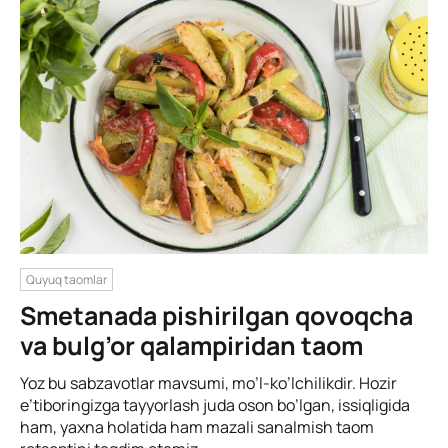
Quyuq taomlar
Smetanada pishirilgan qovoqcha
va bulg’or qalampiridan taom
Yoz bu sabzavotlar mavsumi, mo’l-ko’lchilikdir. Hozir
e’tiboringizga tayyorlash juda oson bo’lgan, issiqligida
ham, yaxna holatida ham mazali sanalmish taom