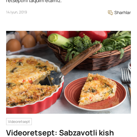
retseptini taqdim etamiz.
14 Iyun, 2019
Sharhlar
Videoretsept
Videoretsept: Sabzavotli kish