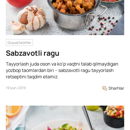
Quyuq taomlar
Sabzavotli ragu
Tayyorlash juda oson va ko’p vaqtni talab qilmaydigan
yozbop taomlardan biri – sabzavotli ragu tayyorlash
retseptini taqdim etamiz.
19 Iyun, 2019
Sharhlar