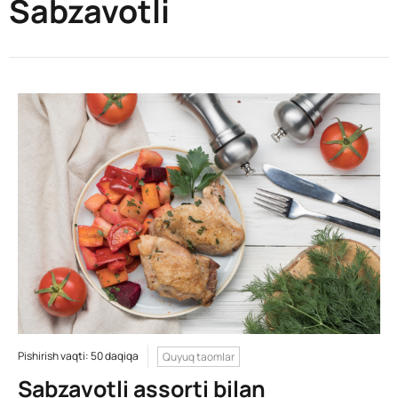
Sabzavotli
Pishirish vaqti: 50 daqiqa
Quyuq taomlar
Sabzavotli assorti bilan