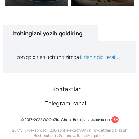
Izohingizni yozib qoldiring
Izoh qoldirish uchun tizimga
kirishingiz kerak
.
Kontaktlar
Telegram kanali
© 2017-2025 ООО «Zira Chef». Все права защищены.
18+
2017 yil 7-dekabrdagi 1206-sonli elektron OAV ni ro'yxatdan o'tkazish
Bosh muharrir: Sultonova Ra’no Furqat qizi