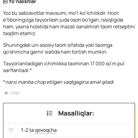
Yo’nalishlar
Yoz bu sabzavotlar mavsumi, mo’l-ko’lchilikdir. Hozir
e’tiboringizga tayyorlash juda oson bo’lgan, issiqligida
ham, yaxna holatida ham mazali sanalmish taom retseptini
taqdim etamiz.
Shuningdek uni asosiy taom sifatida yoki taomga
qo’shimcha garnir siatida ham tortish mumkin.
Tayyorlaniladigan ichimlikka taxminan 17 000 so’m pul
sarflaniladi.*
*
narxi manba chop etilgan vaqtgagina amal qiladi.
1 697
Masalliqlar:
1-2 ta
qovoqcha