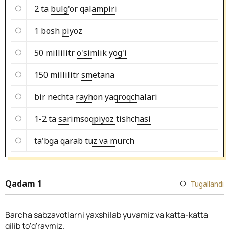
2 ta
bulg'or qalampiri
1 bosh
piyoz
50 millilitr
o'simlik yog'i
150 millilitr
smetana
bir nechta
rayhon yaqroqchalari
1-2 ta
sarimsoqpiyoz tishchasi
ta'bga qarab
tuz va murch
Qadam 1
Tugallandi
Barcha sabzavotlarni yaxshilab yuvamiz va katta-katta
qilib to'g'raymiz.