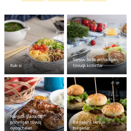
Sersuv bo’lib pishadigan
Kuk-si
tovuqli kotletlar
Kunjutli glazurda
pishirilgan tovuq
Baqlajonli sersuv
oyoqchalari
burgerlar