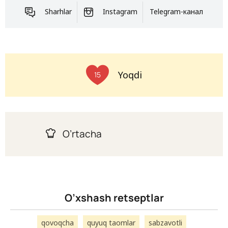
Sharhlar
Instagram
Telegram-канал
Yoqdi
15
O’rtacha
O’xshash retseptlar
qovoqcha
quyuq taomlar
sabzavotli