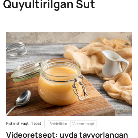
Quyultirilgan Sut
Pishirish vaqti: 1 soat
Shirinliklar
Videoretsept
Videoretsept: uyda tayyorlangan