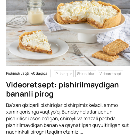
Pishirish vaqti: 40 daqiqa
Pishiriqlar
Shirinliklar
Videoretsept
Videoretsept: pishirilmaydigan
bananli pirog
Ba’zan qiziqarli pishiriqlar pishirgimiz keladi, ammo
xamir qorishga vaqt yo’q. Bunday holatlar uchun
pishirilishi oson bo’lgan, chiroyli va mazali pechda
pishirilmaydigan banan va qaynatilgan quyultirilgan sut
nachinkali pirogni taqdim etamiz....