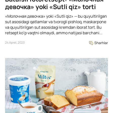
девочка» yoki «Sutli qiz» torti
«Молочная девочка» yoki «Sutli qiz» — bu quyultirilgan
sut asosidagi qatlamlar va tvorogli pishloq, maskarpone
va quyultirilgan sut asosidagi kremdan iborat tort. Bu
retsept ko’p vaqtni olmaydi, ammo natijasi barchani...
24 Aprel, 2023
Sharhlar