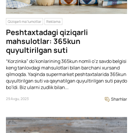
Qiziqarli ma'lumotlar
Reklama
Peshtaxtadagi qiziqarli
mahsulotlar: 365kun
quyultirilgan suti
“Korzinka” do’konlarining 365kun nomli o’z savdo belgisi
keng tanlovdagi mahsulotlari bilan barchani xursand
qilmoqda. Yaqinda supermarket peshtaxtalarida 365kun
quyultirilgan suti va qaynatilgan quyultirilgan suti paydo
bo’ldi. Biz ularni zudlik bilan...
29 Avgu, 2023
Sharhlar