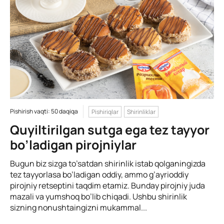
Pishirish vaqti: 50 daqiqa
Pishiriqlar
Shirinliklar
Quyiltirilgan sutga ega tez tayyor
bo’ladigan pirojniylar
Bugun biz sizga to’satdan shirinlik istab qolganingizda
tez tayyorlasa bo’ladigan oddiy, ammo g’ayrioddiy
pirojniy retseptini taqdim etamiz. Bunday pirojniy juda
mazali va yumshoq bo’lib chiqadi. Ushbu shirinlik
sizning nonushtaingizni mukammal...