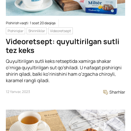
Pishirish vaqti: 1 soat 20 daqiqa
Pishiriqlar
Shirinliklar
Videoretsept
Videoretsept: quyultirilgan sutli
tez keks
Quyultirilgan sutli keks retseptida xamirga shakar
o’rniga quyultirilgan sut qo’shiladi. U nafaqat pishiriqni
shirin qiladi, balki ko’rinishini ham o’zgacha chiroyli,
karamel rangli qiladi.
12 Yanvar, 2023
Sharhlar