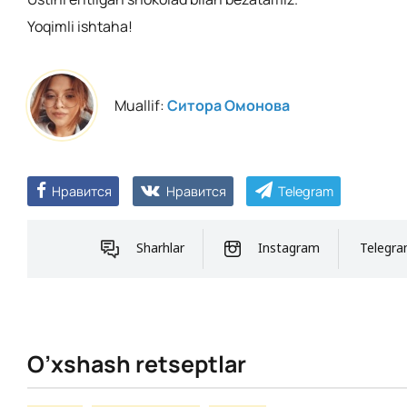
Yoqimli ishtaha!
Muallif:
Ситора Омонова
Нравится
Нравится
Telegram
Sharhlar
Instagram
Telegr
O’xshash retseptlar