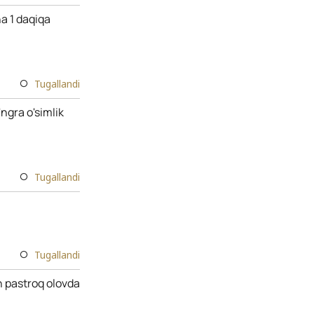
na 1 daqiqa
Tugallandi
'ngra o'simlik
Tugallandi
Tugallandi
n pastroq olovda