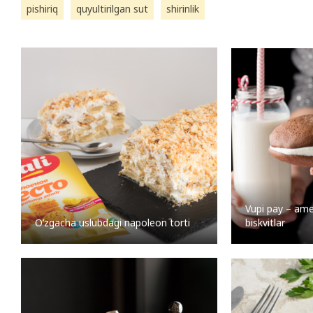
pishiriq
quyultirilgan sut
shirinlik
Vupi pay – ame
O’zgacha uslubdagi napoleon torti
biskvitlar