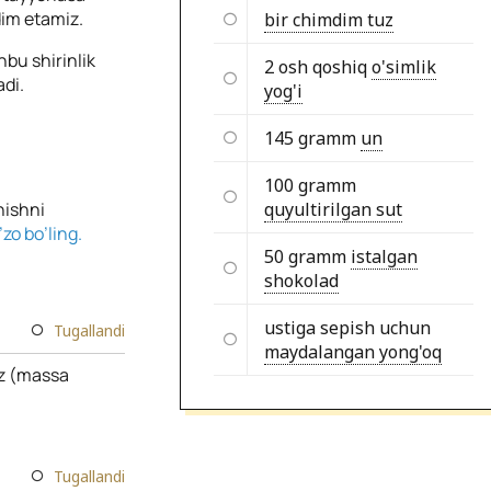
dim etamiz.
bir chimdim tuz
hbu shirinlik
2 osh qoshiq
o'simlik
di.
yog'i
145 gramm
un
100 gramm
hishni
quyultirilgan sut
zo bo’ling.
50 gramm
istalgan
shokolad
ustiga sepish uchun
Tugallandi
maydalangan yong'oq
iz (massa
Tugallandi