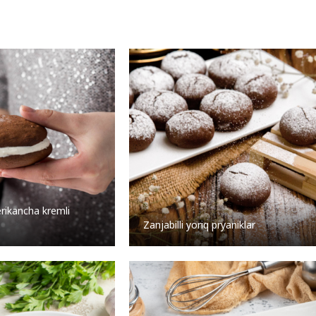
rikancha kremli
Zanjabilli yoriq pryaniklar