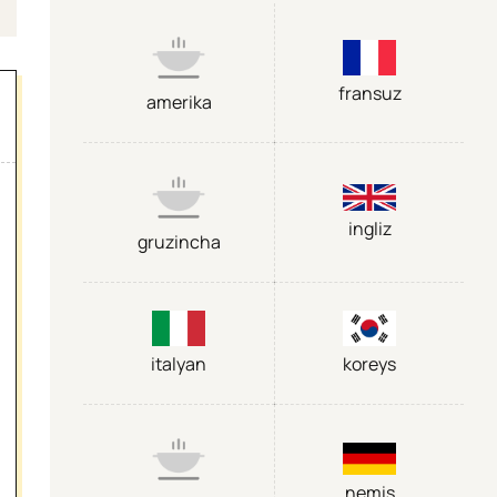
fransuz
amerika
ingliz
gruzincha
italyan
koreys
nemis