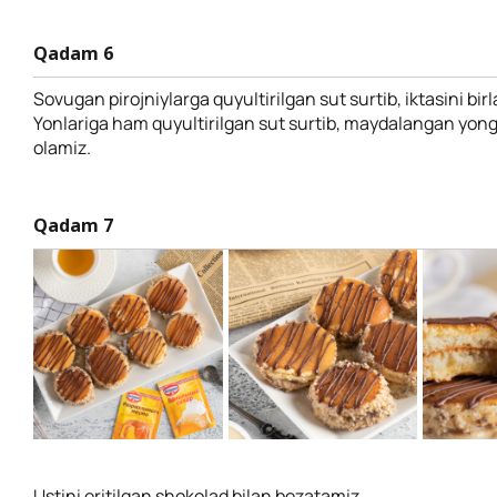
Qadam 6
Sovugan pirojniylarga quyultirilgan sut surtib, iktasini bir
Yonlariga ham quyultirilgan sut surtib, maydalangan yon
olamiz.
Qadam 7
Ustini eritilgan shokolad bilan bezatamiz.