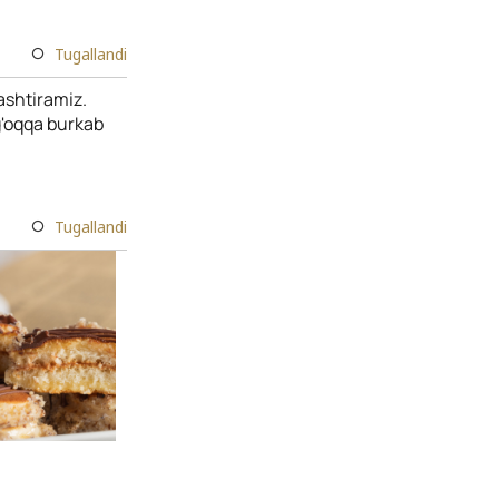
Tugallandi
lashtiramiz.
g'oqqa burkab
Tugallandi