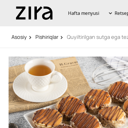
Hafta menyusi
Retse
Asosiy
Pishiriqlar
Quyiltirilgan sutga ega te