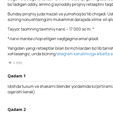
bo’ladigan oddiy, ammo g’ayrioddiy pirojniy retseptini taq
Bunday pirojniy juda mazali va yumshoq bo’lib chiqadi. Us
sizning nonushtaingizni mukammal darajada xilma-xil qila
Tayyor taomning taxminiy narxi – 17 000 so’m. *
*
narxi manba chop etilgan vaqtgagina amal qiladi.
Yangidan yangi retseptlar bilan birinchilardan bo’lib tanis
xohlasangiz, unda bizning
telegram kanalimizga albatta a’
6 888
Qadam 1
Idishda tuxum va shakarni blender yordamida ko'pirtiram
oqarishi kerak).
Qadam 2