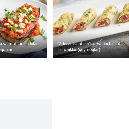
i va motsarella bilan
Videoretsept: ko’kat va nachinkali
lajonlar
blinchiklar (quymoqlar)