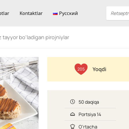
ptlar
Kontaktlar
Русский
z tayyor bo’ladigan pirojniylar
Yoqdi
205
50 daqiqa
Portsiya 14
O’rtacha