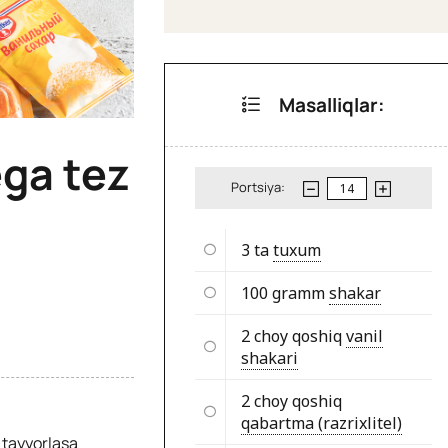
Masalliqlar:
ega tez
Portsiya:
3 ta
tuxum
100 gramm
shakar
2 choy qoshiq
vanil
shakari
2 choy qoshiq
qabartma (razrixlitel)
z tayyorlasa