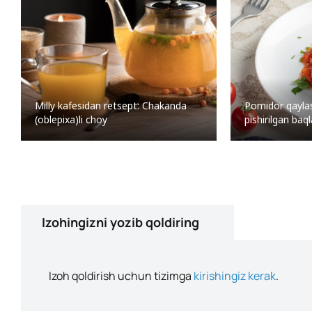
Milly kafesidan retsept: Chakanda
Pomidor qaylas
(oblepixa)li choy
pishirilgan baq
Izohingizni yozib qoldiring
Izoh qoldirish uchun tizimga
kirishingiz kerak
.