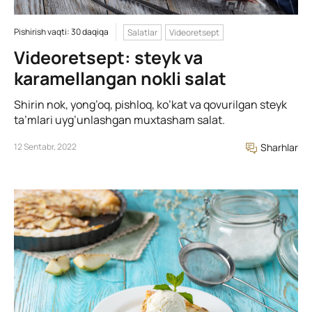
Pishirish vaqti: 30 daqiqa
Salatlar
Videoretsept
Videoretsept: steyk va
karamellangan nokli salat
Shirin nok, yong’oq, pishloq, ko’kat va qovurilgan steyk
ta’mlari uyg’unlashgan muxtasham salat.
12 Sentabr, 2022
Sharhlar