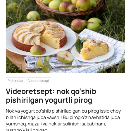
Pishiriqlar
Videoretsept
Videoretsept: nok qo’shib
pishirilgan yogurtli pirog
Nok va yogurt qo’shib pishiriladigan bu pirog issiq choy
bilan ichishga juda yaxshi! Bu pirog o’z navbatida juda
yumshoq, mazali va noklar solinishi sabab ham,
xushbo’y isli chiqadi.