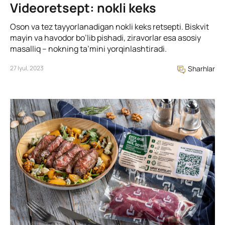
Videoretsept: nokli keks
Oson va tez tayyorlanadigan nokli keks retsepti. Biskvit
mayin va havodor bo’lib pishadi, ziravorlar esa asosiy
masalliq – nokning ta’mini yorqinlashtiradi.
27 Iyul, 2023
Sharhlar