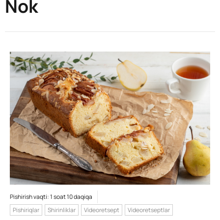
Nok
Pishirish vaqti: 1 soat 10 daqiqa
Pishiriqlar
Shirinliklar
Videoretsept
Videoretseptlar