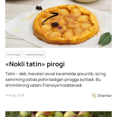
Pishiriqlar
Videoretsept
«Nokli tatin» pirogi
Tatin – deb, mevalari avval karamelda qovurilib, so’ng
xamirning ostida pishiriladigan pirogga aytiladi. Bu
shirinlikning vatani Fransiya hisoblanadi.
14 Avgu, 2018
Sharhlar