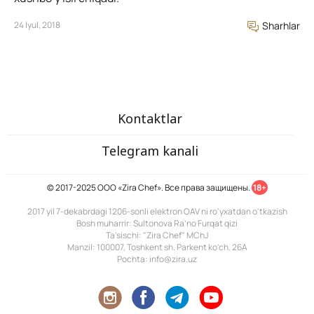
24 Iyul, 2018
Sharhlar
Kontaktlar
Telegram kanali
© 2017-2025 ООО «Zira Chef». Все права защищены.
18+
2017 yil 7-dekabrdagi 1206-sonli elektron OAV ni ro'yxatdan o'tkazish
Bosh muharrir: Sultonova Ra’no Furqat qizi
Ta'sischi: "Zira Chef" MChJ
Manzil: 100007, Toshkent sh. Parkent ko'ch. 26A
Pochta: info@zira.uz