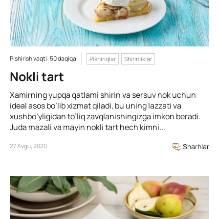
Pishirish vaqti: 50 daqiqa
Pishiriqlar
Shirinliklar
Nokli tart
Xamirning yupqa qatlami shirin va sersuv nok uchun
ideal asos bo’lib xizmat qiladi, bu uning lazzati va
xushbo’yligidan to’liq zavqlanishingizga imkon beradi.
Juda mazali va mayin nokli tart hech kimni...
27 Avgu, 2020
Sharhlar