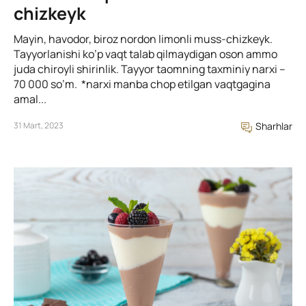
chizkeyk
Mayin, havodor, biroz nordon limonli muss-chizkeyk.
Tayyorlanishi ko’p vaqt talab qilmaydigan oson ammo
juda chiroyli shirinlik. Tayyor taomning taxminiy narxi –
70 000 so’m. *narxi manba chop etilgan vaqtgagina
amal...
31 Mart, 2023
Sharhlar