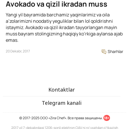
Avokado va qizil ikradan muss
Yangi yil bayramida barchamiz yaqinlarimiz va oila
a’zolarimizni noodatiy yeguliklar bilan lol qoldirishni
istaymiz. Avokado va qizil ikradan tayyorlangan mayin
muss bayram stolingizning haqiqiy ko’rkiga aylansa ajab
emas.
20 Dekabr, 2017
Sharhlar
Kontaktlar
Telegram kanali
© 2017-2025 ООО «Zira Chef». Все права защищены.
18+
2017 yil 7-dekabrdagi 1206-sonli elektron OAV ni ro'yxatdan o'tkazish