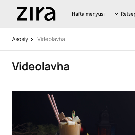
Hafta menyusi
Retse
Asosiy
Videolavha
Videolavha