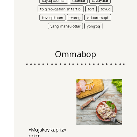
suyuq taomlar
taomlar
tavsiyalar
to'g'ri ovqatlanish tartibi
tort
tovuq
tovuqli taom
tvorog
videoretsept
yangi mahsulotlar
yong'oq
Ommabop
«Mujskoy kapriz»
salati