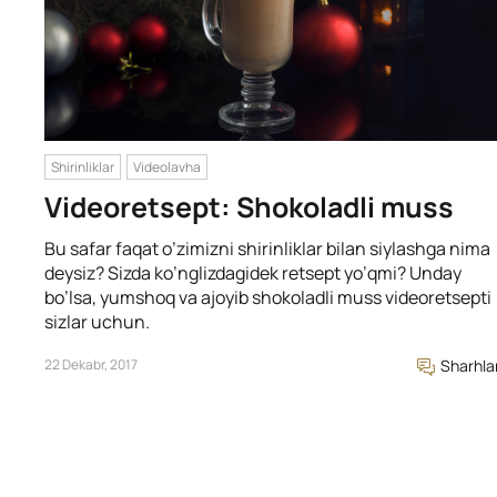
Shirinliklar
Videolavha
Videoretsept: Shokoladli muss
Bu safar faqat o’zimizni shirinliklar bilan siylashga nima
deysiz? Sizda ko’nglizdagidek retsept yo’qmi? Unday
bo’lsa, yumshoq va ajoyib shokoladli muss videoretsepti
sizlar uchun.
22 Dekabr, 2017
Sharhla