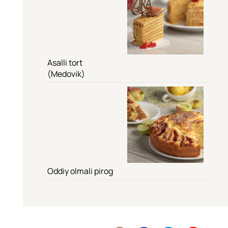
Asalli tort
(Medovik)
Oddiy olmali pirog