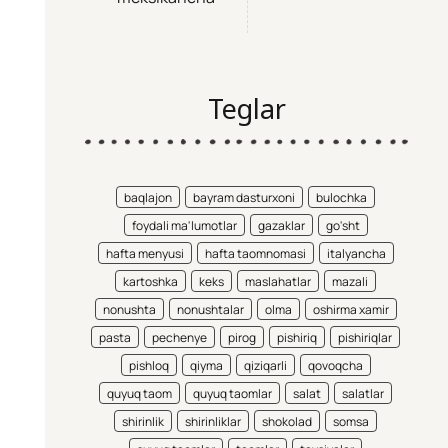
Teglar
baqlajon
bayram dasturxoni
bulochka
foydali ma'lumotlar
gazaklar
go'sht
hafta menyusi
hafta taomnomasi
italyancha
kartoshka
keks
maslahatlar
mazali
nonushta
nonushtalar
olma
oshirma xamir
pasta
pechenye
pirog
pishiriq
pishiriqlar
pishloq
qiyma
qiziqarli
qovoqcha
quyuq taom
quyuq taomlar
salat
salatlar
shirinlik
shirinliklar
shokolad
somsa