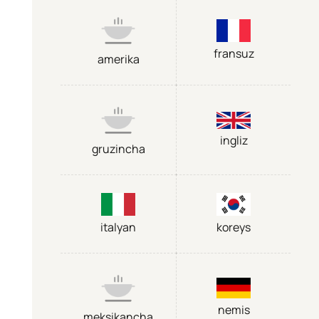
fransuz
amerika
ingliz
gruzincha
italyan
koreys
nemis
meksikancha