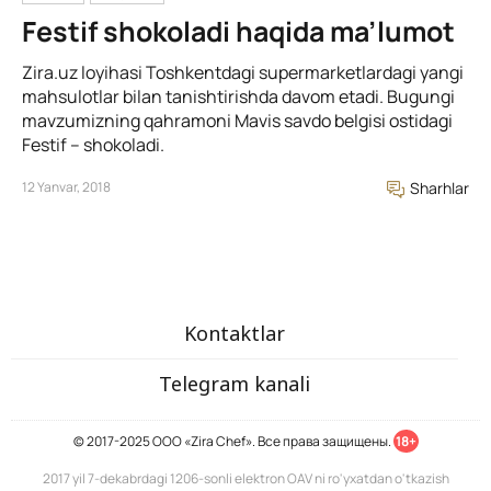
Festif shokoladi haqida ma’lumot
Zira.uz loyihasi Toshkentdagi supermarketlardagi yangi
mahsulotlar bilan tanishtirishda davom etadi. Bugungi
mavzumizning qahramoni Mavis savdo belgisi ostidagi
Festif – shokoladi.
12 Yanvar, 2018
Sharhlar
Kontaktlar
Telegram kanali
© 2017-2025 ООО «Zira Chef». Все права защищены.
18+
2017 yil 7-dekabrdagi 1206-sonli elektron OAV ni ro'yxatdan o'tkazish