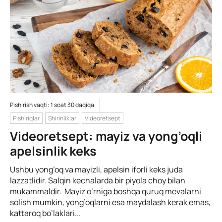
Pishirish vaqti: 1 soat 30 daqiqa
Pishiriqlar
Shirinliklar
Videoretsept
Videoretsept: mayiz va yong’oqli
apelsinlik keks
Ushbu yong’oq va mayizli, apelsin iforli keks juda
lazzatlidir. Salqin kechalarda bir piyola choy bilan
mukammaldir. Mayiz o’rniga boshqa quruq mevalarni
solish mumkin, yong’oqlarni esa maydalash kerak emas,
kattaroq bo’laklari...