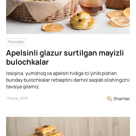
Pishiriqlar
Apelsinli glazur surtilgan mayizli
bulochkalar
Issiqina, yumshoq va apelsin hidiga to’yinib pishan
bunday bulochkalar retseptini darhol saqlab olishingizni
tavsiya qilamiz.
1 Fevral, 2019
Sharhlar