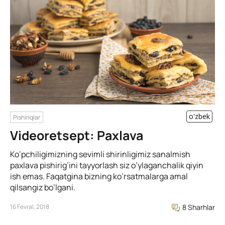
o'zbek
Pishiriqlar
Videoretsept: Paxlava
Ko’pchiligimizning sevimli shirinligimiz sanalmish
paxlava pishirig’ini tayyorlash siz o’ylaganchalik qiyin
ish emas. Faqatgina bizning ko’rsatmalarga amal
qilsangiz bo’lgani.
16 Fevral, 2018
8 Sharhlar