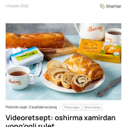
4 Noyabr, 2022
Sharhlar
Pishirish vaqti: 2 soatdan ko'proq
Pishiriqlar
Shirinliklar
Videoretsept: oshirma xamirdan
yong’oqli rulet