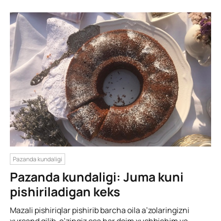
Pazanda kundaligi
Pazanda kundaligi: Juma kuni
pishiriladigan keks
Mazali pishiriqlar pishirib barcha oila a’zolaringizni
xursand qilib, o’zingiz esa har doim xushbichim va