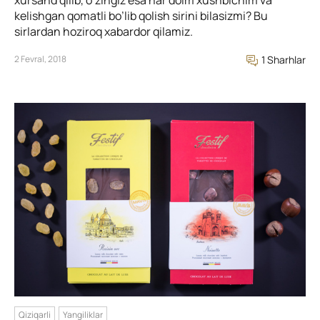
kelishgan qomatli bo’lib qolish sirini bilasizmi? Bu
sirlardan hoziroq xabardor qilamiz.
2 Fevral, 2018
1 Sharhlar
Qiziqarli
Yangiliklar