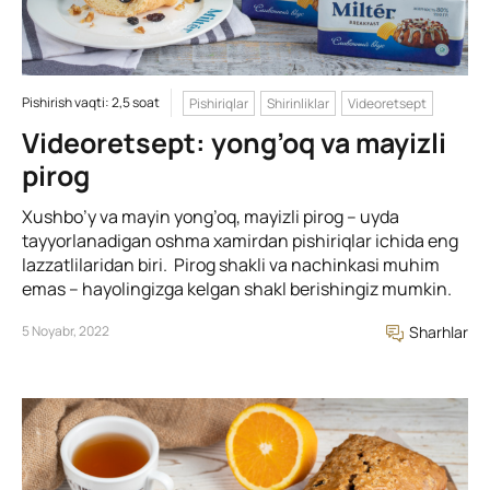
Pishirish vaqti: 2,5 soat
Pishiriqlar
Shirinliklar
Videoretsept
Videoretsept: yong’oq va mayizli
pirog
Xushbo’y va mayin yong’oq, mayizli pirog – uyda
tayyorlanadigan oshma xamirdan pishiriqlar ichida eng
lazzatlilaridan biri. Pirog shakli va nachinkasi muhim
emas – hayolingizga kelgan shakl berishingiz mumkin.
5 Noyabr, 2022
Sharhlar