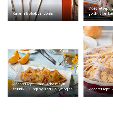
Videoretsept: p
Karamelli obakidandonlar
go’sht bilan k
Videoretsept: Fransuzcha mayin
Videoretsept: V
shirinlik – «Krep syuzett» quymoqlari