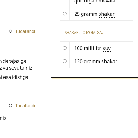
quritilgan mevalar
25 gramm
shakar
Tugallandi
SHAKARLI QIYOMIGA:
100 millilitr
suv
h darajasiga
130 gramm
shakar
iz va sovutamiz.
i esa idishga
Tugallandi
miz.