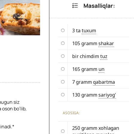
Masalliqlar:
3 ta
tuxum
105 gramm
shakar
bir chimdim
tuz
165 gramm
un
7 gramm
qabartma
130 gramm
sariyog'
 bugun siz
 oson bo’lib,
ASOSIGA:
inadi.*
250 gramm xohlagan