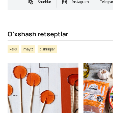
Sharhlar
Instagram
Telegr
O’xshash retseptlar
keks
mayiz
pishiriqlar