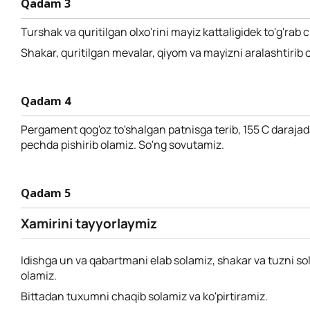
Qadam 3
Turshak va quritilgan olxo'rini mayiz kattaligidek to'g'rab 
Shakar, quritilgan mevalar, qiyom va mayizni aralashtirib 
Qadam 4
Pergament qog'oz to'shalgan patnisga terib, 155 C darajad
pechda pishirib olamiz. So'ng sovutamiz.
Qadam 5
Xamirini tayyorlaymiz
Idishga un va qabartmani elab solamiz, shakar va tuzni soli
olamiz.
Bittadan tuxumni chaqib solamiz va ko'pirtiramiz.