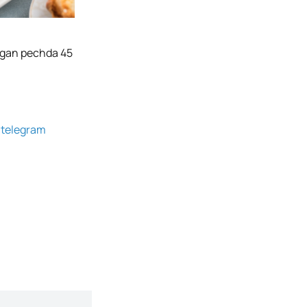
zigan pechda 45
g
telegram