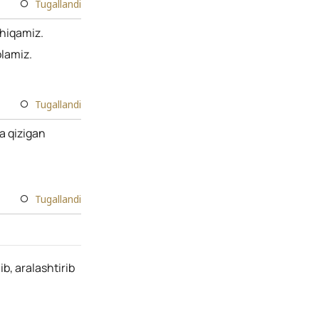
Tugallandi
chiqamiz.
olamiz.
Tugallandi
a qizigan
Tugallandi
b, aralashtirib