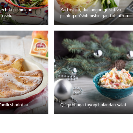
echda pishirilgan
Kartoshka, dudlangan go’sht va
artoshka
pishloq qo’shib pishirilgan toblatma
anilli sharlotka
Qisqichbaqa tayoqchalaridan salat