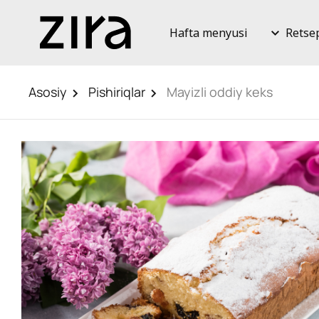
Hafta menyusi
Retse
Asosiy
Pishiriqlar
Mayizli oddiy keks