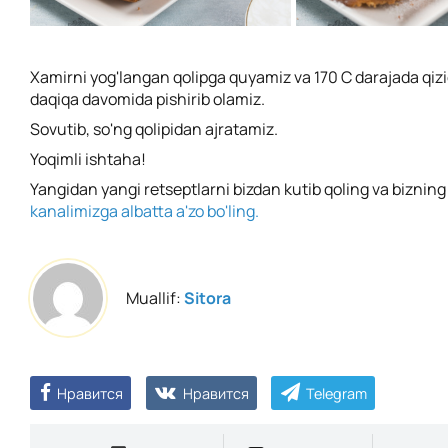
Xamirni yog'langan qolipga quyamiz va 170 C darajada qi
daqiqa davomida pishirib olamiz.
Sovutib, so'ng qolipidan ajratamiz.
Yoqimli ishtaha!
Yangidan yangi retseptlarni bizdan kutib qoling va biznin
kanalimizga albatta a'zo bo'ling.
Muallif:
Sitora
Нравится
Нравится
Telegram