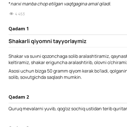
*
narxi manba chop etilgan vaqtgagina amal qiladi.
4 453
Qadam 1
Shakarli qiyomni tayyorlaymiz
Shakar va suvni qozonchaga solib aralashtiramiz, qaynas
keltiramiz, shakar eriguncha aralashtirib, olovni o'chiram
Asosi uchun bizga 50 gramm qiyom kerak bo'ladi, qolganin
solib, sovutgichda saqlash mumkin.
Qadam 2
Quruq mevalarni yuvib, qog'oz sochiq ustidan terib qurita