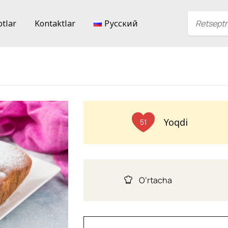
ptlar
Kontaktlar
Русский
Yoqdi
51
O’rtacha