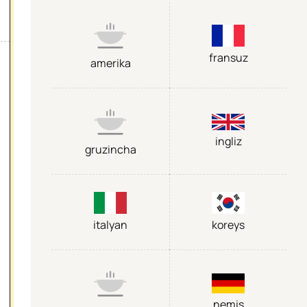
fransuz
amerika
ingliz
gruzincha
italyan
koreys
nemis