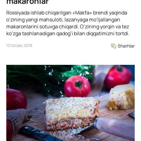
makaronlar
Rossiyada ishlab chiqarilgan «Маkfa» brendi yaqinda
o’zining yangi mahsuloti, lazanyaga mo’ljallangan
makaronlarini sotuvga chiqardi. O’zining yorqin va tez
ko’zga tashlanadigan qadog’i bilan diqqatimizni tortdi.
10 Oktabr, 2018
Sharhlar