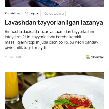
Pishirish vaqti: 40 daqiqa
Quyuq taomlar
Lavashdan tayyorlanilgan lazanya
Bir necha daqiqada lazanya taomidan tayyorlashni
istaysizmi? Uni tayyorlashda barcha kerakli
masalliqlarni topish juda oson bo’lib, bu hech qanday
qiyinchilik tug’dirmaydi.
30 Iyul, 2018
Sharhlar