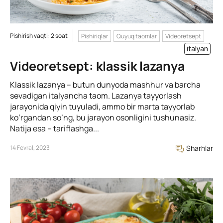
Pishirish vaqti: 2 soat
Pishiriqlar
Quyuq taomlar
Videoretsept
italyan
Videoretsept: klassik lazanya
Klassik lazanya – butun dunyoda mashhur va barcha
sevadigan italyancha taom. Lazanya tayyorlash
jarayonida qiyin tuyuladi, ammo bir marta tayyorlab
ko’rgandan so’ng, bu jarayon osonligini tushunasiz.
Natija esa – tariflashga...
14 Fevral, 2023
Sharhlar