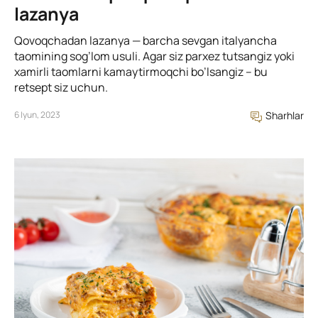
lazanya
Qovoqchadan lazanya — barcha sevgan italyancha
taomining sog’lom usuli. Agar siz parxez tutsangiz yoki
xamirli taomlarni kamaytirmoqchi bo’lsangiz – bu
retsept siz uchun.
6 Iyun, 2023
Sharhlar