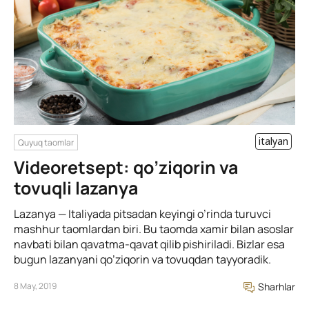
italyan
Quyuq taomlar
Videoretsept: qo’ziqorin va
tovuqli lazanya
Lazanya — Italiyada pitsadan keyingi o’rinda turuvci
mashhur taomlardan biri. Bu taomda xamir bilan asoslar
navbati bilan qavatma-qavat qilib pishiriladi. Bizlar esa
bugun lazanyani qo’ziqorin va tovuqdan tayyoradik.
8 May, 2019
Sharhlar