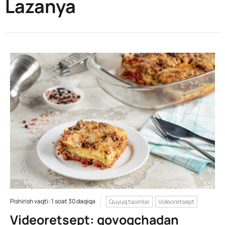
Lazanya
Pishirish vaqti: 1 soat 30 daqiqa
Quyuq taomlar
Videoretsept
Videoretsept: qovoqchadan