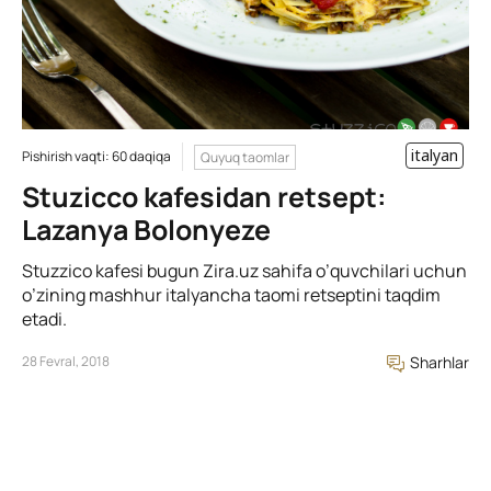
italyan
Pishirish vaqti: 60 daqiqa
Quyuq taomlar
Stuzicco kafesidan retsept:
Lazanya Bolonyeze
Stuzzico kafesi bugun Zira.uz sahifa o’quvchilari uchun
o’zining mashhur italyancha taomi retseptini taqdim
etadi.
28 Fevral, 2018
Sharhlar