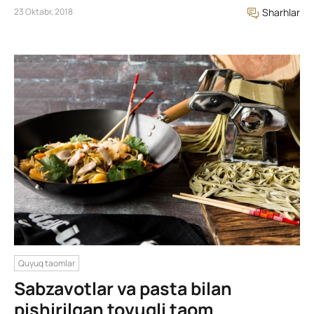
23 Oktabr, 2018
Sharhlar
Quyuq taomlar
Sabzavotlar va pasta bilan
pishirilgan tovuqli taom