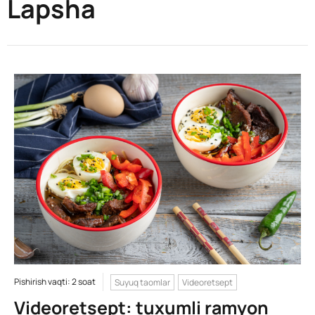
Lapsha
Pishirish vaqti: 2 soat
Suyuq taomlar
Videoretsept
Videoretsept: tuxumli ramyon