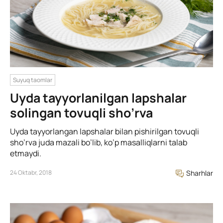
Suyuq taomlar
Uyda tayyorlanilgan lapshalar
solingan tovuqli sho’rva
Uyda tayyorlangan lapshalar bilan pishirilgan tovuqli
sho’rva juda mazali bo’lib, ko’p masalliqlarni talab
etmaydi.
24 Oktabr, 2018
Sharhlar