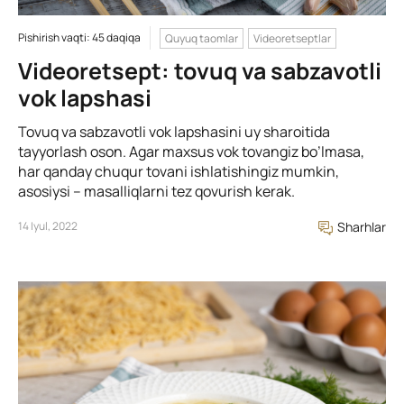
Pishirish vaqti: 45 daqiqa
Quyuq taomlar
Videoretseptlar
Videoretsept: tovuq va sabzavotli
vok lapshasi
Tovuq va sabzavotli vok lapshasini uy sharoitida
tayyorlash oson. Agar maxsus vok tovangiz bo’lmasa,
har qanday chuqur tovani ishlatishingiz mumkin,
asosiysi – masalliqlarni tez qovurish kerak.
14 Iyul, 2022
Sharhlar