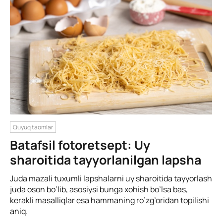
Quyuq taomlar
Batafsil fotoretsept: Uy
sharoitida tayyorlanilgan lapsha
Juda mazali tuxumli lapshalarni uy sharoitida tayyorlash
juda oson bo’lib, asosiysi bunga xohish bo’lsa bas,
kerakli masalliqlar esa hammaning ro’zg’oridan topilishi
aniq.