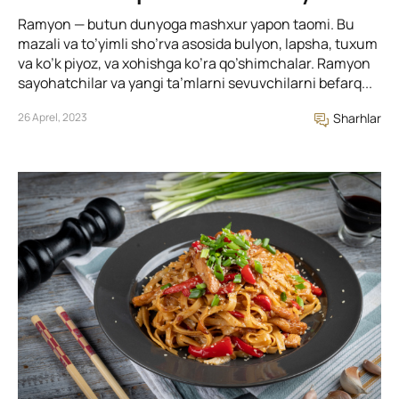
Ramyon — butun dunyoga mashxur yapon taomi. Bu
mazali va to’yimli sho’rva asosida bulyon, lapsha, tuxum
va ko’k piyoz, va xohishga ko’ra qo’shimchalar. Ramyon
sayohatchilar va yangi ta’mlarni sevuvchilarni befarq...
26 Aprel, 2023
Sharhlar