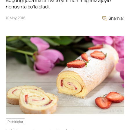
Bugungi juda mazali va to’yimli ichimligimiz ajoyib
nonushta bo’la oladi.
10 May, 2018
Sharhlar
Pishiriqlar