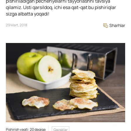
pishiriladigan pechenyelarni tayyorlashni tavsiya
qilamiz. Usti qarsildoq, ichi esa qat-qat bu pishiriqlar
sizga albatta yoqadi!
29 Mart, 2018
Sharhlar
Pishirish vaqti: 20 daqiqa
Gazaklar