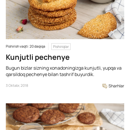
Pishirish vaqti: 20 daqiqa
Pishiriqlar
Kunjutli pechenye
Bugun bizlar sizning xonadoningizga kunjutli, yupqa va
qarsildoq pechenye bilan tashrif buyurdik.
3 Oktabr, 2018
Sharhlar