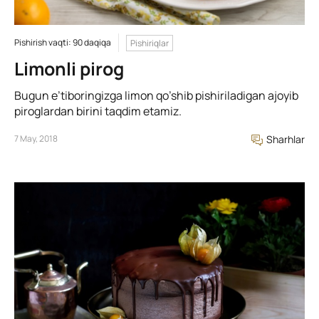
Pishirish vaqti: 90 daqiqa
Pishiriqlar
Limonli pirog
Bugun e’tiboringizga limon qo’shib pishiriladigan ajoyib
piroglardan birini taqdim etamiz.
7 May, 2018
Sharhlar