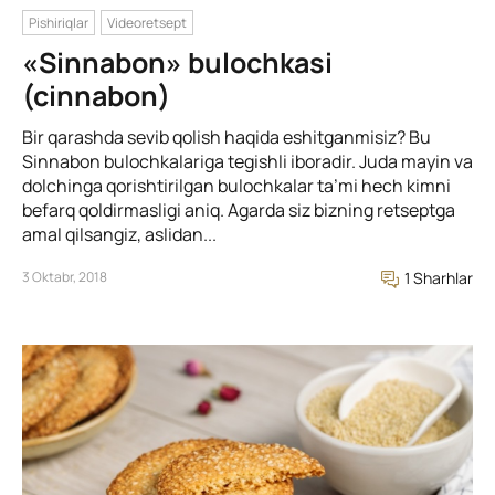
Pishiriqlar
Videoretsept
«Sinnabon» bulochkasi
(cinnabon)
Bir qarashda sevib qolish haqida eshitganmisiz? Bu
Sinnabon bulochkalariga tegishli iboradir. Juda mayin va
dolchinga qorishtirilgan bulochkalar ta’mi hech kimni
befarq qoldirmasligi aniq. Agarda siz bizning retseptga
amal qilsangiz, aslidan...
3 Oktabr, 2018
1 Sharhlar