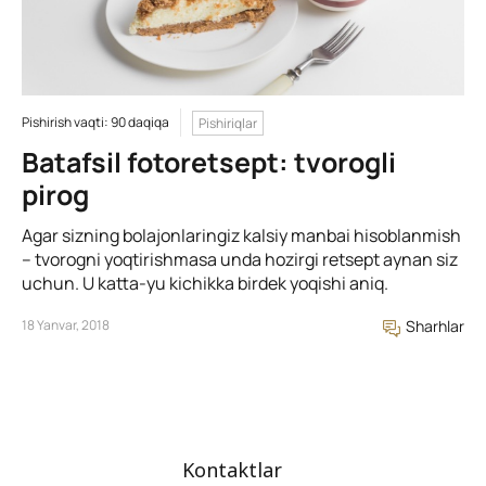
Pishirish vaqti: 90 daqiqa
Pishiriqlar
Batafsil fotoretsept: tvorogli
pirog
Agar sizning bolajonlaringiz kalsiy manbai hisoblanmish
– tvorogni yoqtirishmasa unda hozirgi retsept aynan siz
uchun. U katta-yu kichikka birdek yoqishi aniq.
18 Yanvar, 2018
Sharhlar
Kontaktlar