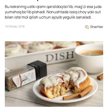
Bu keksning ustki qismi qarsildoq bo’lib, mag’zi esa juda
yumshoq bo’lib pishadi. Nonushtada issiq choy yoki sut
bilan iste’mol qilish uchun ajoyib yegulik sanaladi.
19 Oktabr, 2018
Sharhlar