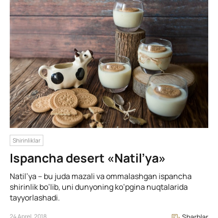
Shirinliklar
Ispancha desert «Natil’ya»
Natil’ya – bu juda mazali va ommalashgan ispancha
shirinlik bo’lib, uni dunyoning ko’pgina nuqtalarida
tayyorlashadi.
24 Aprel, 2018
Sharhlar