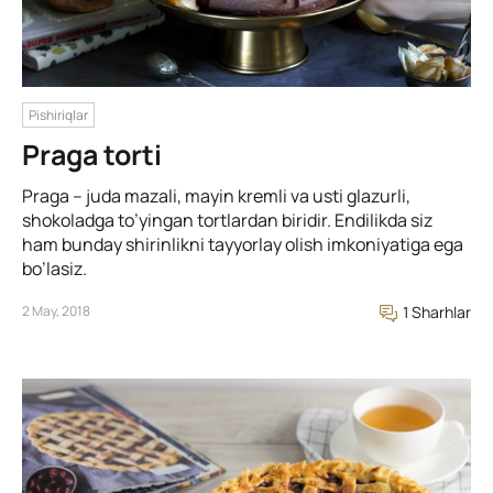
Pishiriqlar
Praga torti
Praga – juda mazali, mayin kremli va usti glazurli,
shokoladga to’yingan tortlardan biridir. Endilikda siz
ham bunday shirinlikni tayyorlay olish imkoniyatiga ega
bo’lasiz.
2 May, 2018
1 Sharhlar