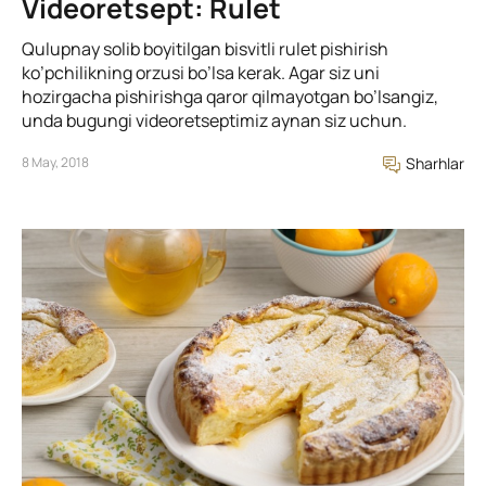
Videoretsept: Rulet
Qulupnay solib boyitilgan bisvitli rulet pishirish
ko’pchilikning orzusi bo’lsa kerak. Agar siz uni
hozirgacha pishirishga qaror qilmayotgan bo’lsangiz,
unda bugungi videoretseptimiz aynan siz uchun.
8 May, 2018
Sharhlar