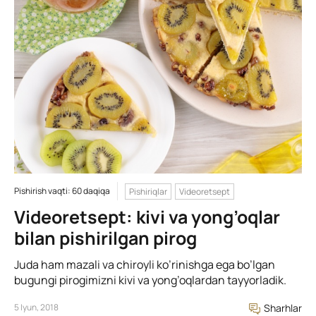
Pishirish vaqti: 60 daqiqa
Pishiriqlar
Videoretsept
Videoretsept: kivi va yong’oqlar
bilan pishirilgan pirog
Juda ham mazali va chiroyli ko’rinishga ega bo’lgan
bugungi pirogimizni kivi va yong’oqlardan tayyorladik.
5 Iyun, 2018
Sharhlar