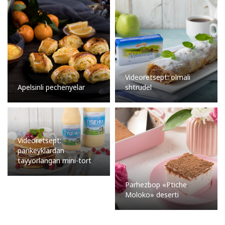
Videoretsept: olmali
Apelsinli pechenyelar
shtrudel
Videoretsept:
pankeyklardan
tayyorlangan mini-tort
Parhezbop «Ptiche
Moloko» deserti