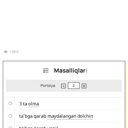
1 956
Masalliqlar:
Portsiya:
3 ta
olma
ta'bga qarab
maydalangan dolchin