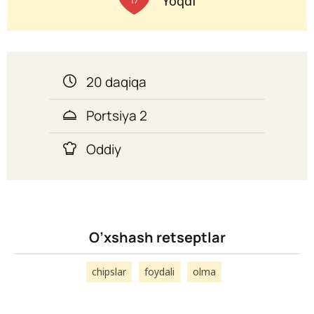
Yoqdi
20 daqiqa
Portsiya 2
Oddiy
O’xshash retseptlar
chipslar
foydali
olma