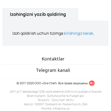
Izohingizni yozib qoldiring
Izoh qoldirish uchun tizimga
kirishingiz kerak
.
Kontaktlar
Telegram kanali
© 2017-2025 ООО «Zira Chef». Все права защищены.
18+
2017 yil 7-dekabrdagi 1206-sonli elektron OAV ni ro'yxatdan o'tkazish
Bosh muharrir: Sultonova Ra’no Furqat qizi
Ta'sischi: "Zira Chef" MChJ
Manzil: 100007, Toshkent sh. Parkent ko'ch. 26A
Pochta: info@zira.uz