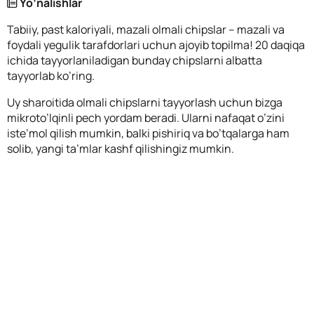
Yo’nalishlar
Tabiiy, past kaloriyali, mazali olmali chipslar – mazali va
foydali yegulik tarafdorlari uchun ajoyib topilma! 20 daqiqa
ichida tayyorlaniladigan bunday chipslarni albatta
tayyorlab ko’ring.
Uy sharoitida olmali chipslarni tayyorlash uchun bizga
mikroto’lqinli pech yordam beradi. Ularni nafaqat o’zini
iste’mol qilish mumkin, balki pishiriq va bo’tqalarga ham
solib, yangi ta’mlar kashf qilishingiz mumkin.