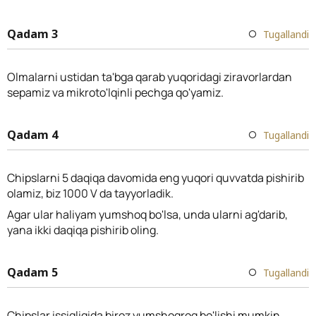
Qadam 3
Tugallandi
Olmalarni ustidan ta'bga qarab yuqoridagi ziravorlardan
sepamiz va mikroto'lqinli pechga qo'yamiz.
Qadam 4
Tugallandi
Chipslarni 5 daqiqa davomida eng yuqori quvvatda pishirib
olamiz, biz 1000 V da tayyorladik.
Agar ular haliyam yumshoq bo'lsa, unda ularni ag'darib,
yana ikki daqiqa pishirib oling.
Qadam 5
Tugallandi
Chipslar issiqligida biroz yumshoqroq bo'lishi mumkin,