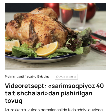
Pishirish vaqti: 1 soat-u 15 daqiqa
Quyuq taomlar
Videoretsept: «sarimsoqpiyoz 40
ta tishchalari»dan pishirilgan
tovuq
Murakkab tuyulgan narsalar aslida juda oddiy: quyidagi