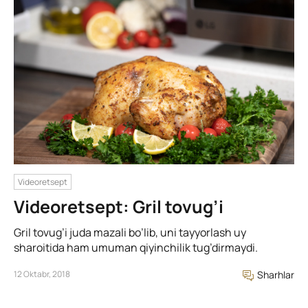
Videoretsept
Videoretsept: Gril tovug’i
Gril tovug’i juda mazali bo’lib, uni tayyorlash uy
sharoitida ham umuman qiyinchilik tug’dirmaydi.
12 Oktabr, 2018
Sharhlar