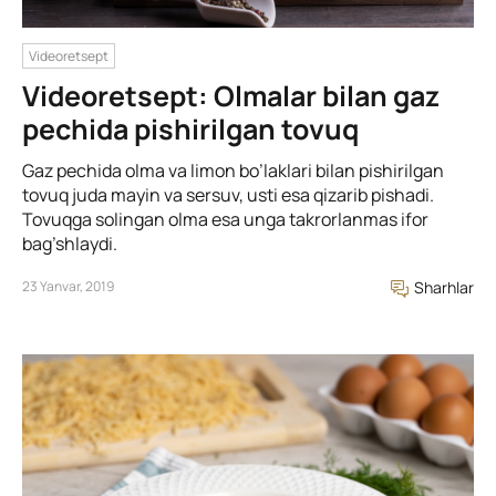
Videoretsept
Videoretsept: Olmalar bilan gaz
pechida pishirilgan tovuq
Gaz pechida olma va limon bo’laklari bilan pishirilgan
tovuq juda mayin va sersuv, usti esa qizarib pishadi.
Tovuqga solingan olma esa unga takrorlanmas ifor
bag’shlaydi.
23 Yanvar, 2019
Sharhlar