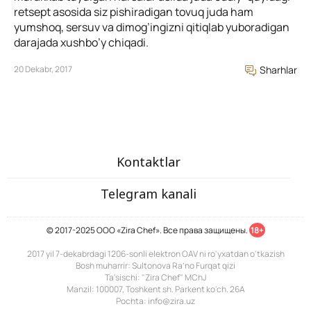
retsept asosida siz pishiradigan tovuq juda ham
yumshoq, sersuv va dimog’ingizni qitiqlab yuboradigan
darajada xushbo’y chiqadi.
20 Dekabr, 2017
Sharhlar
Kontaktlar
Telegram kanali
© 2017-2025 ООО «Zira Chef». Все права защищены.
18+
2017 yil 7-dekabrdagi 1206-sonli elektron OAV ni ro'yxatdan o'tkazish
Bosh muharrir: Sultonova Ra’no Furqat qizi
Ta'sischi: "Zira Chef" MChJ
Manzil: 100007, Toshkent sh. Parkent ko'ch. 26A
Pochta: info@zira.uz