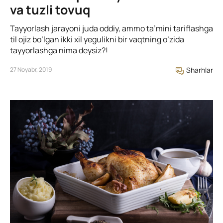
va tuzli tovuq
Tayyorlash jarayoni juda oddiy, ammo ta’mini tariflashga
til ojiz bo’lgan ikki xil yegulikni bir vaqtning o’zida
tayyorlashga nima deysiz?!
27 Noyabr, 2019
Sharhlar