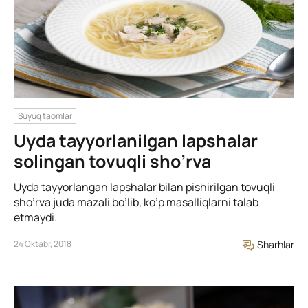
Suyuq taomlar
Uyda tayyorlanilgan lapshalar
solingan tovuqli sho’rva
Uyda tayyorlangan lapshalar bilan pishirilgan tovuqli
sho’rva juda mazali bo’lib, ko’p masalliqlarni talab
etmaydi.
24 Oktabr, 2018
Sharhlar