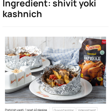
Ingredient:
shivit yoki
kashnich
Pishirish vaqti: 1 soat 40 daqiqa
Quyuq taomlar
Videoretsept