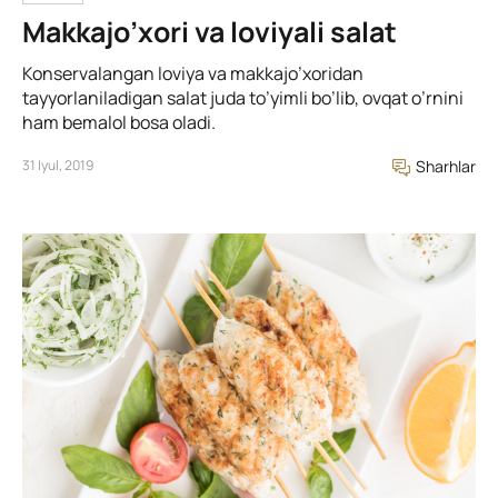
Makkajo’xori va loviyali salat
Konservalangan loviya va makkajo’xoridan
tayyorlaniladigan salat juda to’yimli bo’lib, ovqat o’rnini
ham bemalol bosa oladi.
31 Iyul, 2019
Sharhlar