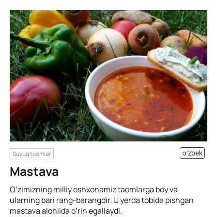
o'zbek
Suyuq taomlar
Mastava
O’zimizning milliy oshxonamiz taomlarga boy va
ularning bari rang-barangdir. U yerda tobida pishgan
mastava alohiida o’rin egallaydi.