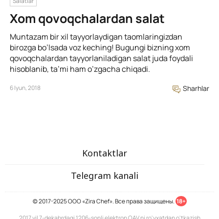
Salatlar
Xom qovoqchalardan salat
Muntazam bir xil tayyorlaydigan taomlaringizdan
birozga bo’lsada voz keching! Bugungi bizning xom
qovoqchalardan tayyorlaniladigan salat juda foydali
hisoblanib, ta’mi ham o’zgacha chiqadi.
6 Iyun, 2018
Sharhlar
Kontaktlar
Telegram kanali
© 2017-2025 ООО «Zira Chef». Все права защищены.
18+
2017 yil 7-dekabrdagi 1206-sonli elektron OAV ni ro'yxatdan o'tkazish