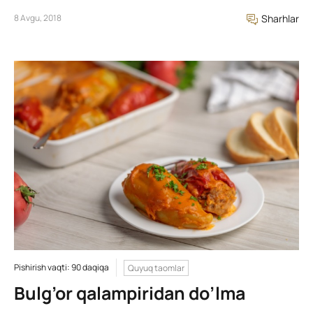
8 Avgu, 2018
Sharhlar
Pishirish vaqti: 90 daqiqa
Quyuq taomlar
Bulg’or qalampiridan do’lma