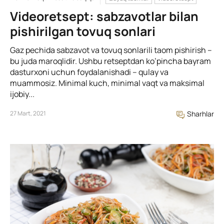
Videoretsept: sabzavotlar bilan
pishirilgan tovuq sonlari
Gaz pechida sabzavot va tovuq sonlarili taom pishirish –
bu juda maroqlidir. Ushbu retseptdan ko’pincha bayram
dasturxoni uchun foydalanishadi – qulay va
muammosiz. Minimal kuch, minimal vaqt va maksimal
ijobiy...
27 Mart, 2021
Sharhlar