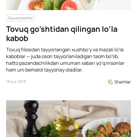
Quyuq taomlar
Tovuq go’shtidan qilingan lo’la
kabob
Tovuq filesidan tayyorlangan xushbo’y va mazali lo’la
kaboblar — juda oson tayyorlaniladigan taom bo’lib,
hatto pazandachilikdan umuman xabari yo’q insonlar
ham uni bemalol tayyorlay oladilar.
18 Iyul, 2019
Sharhlar