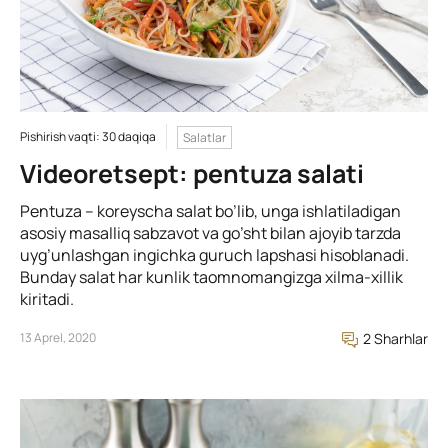
Pishirish vaqti: 30 daqiqa
Salatlar
Videoretsept: pentuza salati
Pentuza – koreyscha salat bo’lib, unga ishlatiladigan
asosiy masalliq sabzavot va go’sht bilan ajoyib tarzda
uyg’unlashgan ingichka guruch lapshasi hisoblanadi.
Bunday salat har kunlik taomnomangizga xilma-xillik
kiritadi.
13 Aprel, 2020
2 Sharhlar