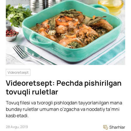
Videoretsept
Videoretsept: Pechda pishirilgan
tovuqli ruletlar
Tovuq filesi va tvorogli pishloqdan tayyorlanilgan mana
bunday ruletlar umuman o’zgacha va noodatiy ta’mni
kasb etadi.
28 Avgu, 2019
Sharhlar