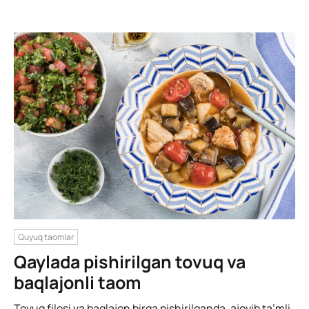
Quyuq taomlar
Qaylada pishirilgan tovuq va
baqlajonli taom
Tovuq filesi va baqlajon birga pishirilganda, ajoyib ta’mli