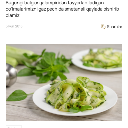
Bugungi bulg’or qalampiridan tayyorlaniladigan
do’lmalarimizni gaz pechida smetanali qaylada pishirib
olamiz.
5 Iyul, 2018
Sharhlar