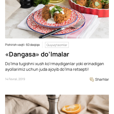
Pishirish vaqti: 60 daqiqa
Quyuq taomlar
«Dangasa» do’lmalar
Do’lma tugishni xush ko’rmaydiganlar yoki erinadigan
ayollarimiz uchun juda ajoyib do’lma retsepti!
14 Fevral, 2019
Sharhlar