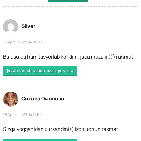
Silver
15 Aprel, 2020 da 20:40
Bu usulda ham tayyorlab ko’rdim, juda mazaliii))) rahmat
Javob berish uchun tizimga kiring
Ситора Омонова
16 Aprel, 2020 da 11:50
Sizga yoqqanidan xursandmiz) Izoh uchun raxmat!