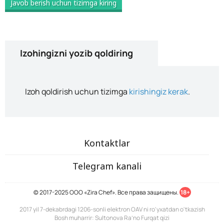
Javob berish uchun tizimga kiring
Izohingizni yozib qoldiring
Izoh qoldirish uchun tizimga
kirishingiz kerak
.
Kontaktlar
Telegram kanali
© 2017-2025 ООО «Zira Chef». Все права защищены.
18+
2017 yil 7-dekabrdagi 1206-sonli elektron OAV ni ro'yxatdan o'tkazish
Bosh muharrir: Sultonova Ra’no Furqat qizi