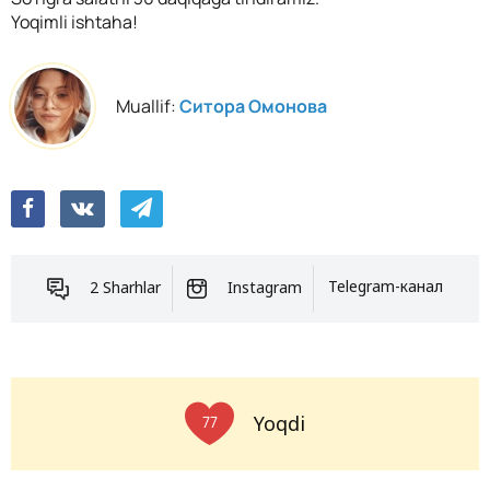
Yoqimli ishtaha!
Muallif:
Ситора Омонова
2 Sharhlar
Instagram
Telegram-канал
Yoqdi
77