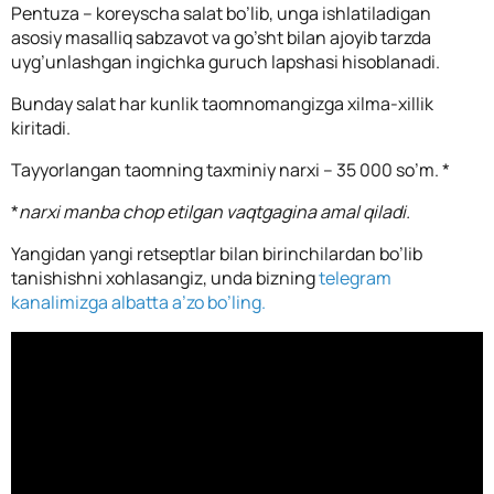
Pentuza – koreyscha salat bo’lib, unga ishlatiladigan
asosiy masalliq sabzavot va go’sht bilan ajoyib tarzda
uyg’unlashgan ingichka guruch lapshasi hisoblanadi.
Bunday salat har kunlik taomnomangizga xilma-xillik
kiritadi.
Tayyorlangan taomning taxminiy narxi – 35 000 so’m. *
*
narxi manba chop etilgan vaqtgagina amal qiladi.
Yangidan yangi retseptlar bilan birinchilardan bo’lib
tanishishni xohlasangiz, unda bizning
telegram
kanalimizga albatta a’zo bo’ling.