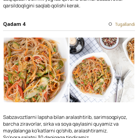
qarsildoqligini saqlab qolishi kerak.
Qadam 4
Tugallandi
Sabzavoztlarni lapsha bilan aralashtirib, sarimsoqpiyoz,
barcha ziravorlar, sirka va soya qaylasini quyamiz va
maydalanga ko'katlarni qo'shib, aralashtiramiz.
So'ngra salatni 30 daqiqaga tindiramiz.