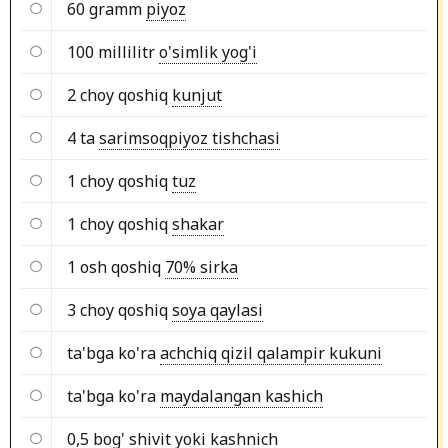
60 gramm
piyoz
100 millilitr
o'simlik yog'i
2 choy qoshiq
kunjut
4 ta
sarimsoqpiyoz tishchasi
1 choy qoshiq
tuz
1 choy qoshiq
shakar
1 osh qoshiq
70% sirka
3 choy qoshiq
soya qaylasi
ta'bga ko'ra
achchiq qizil qalampir kukuni
ta'bga ko'ra
maydalangan kashich
0,5 bog'
shivit yoki kashnich