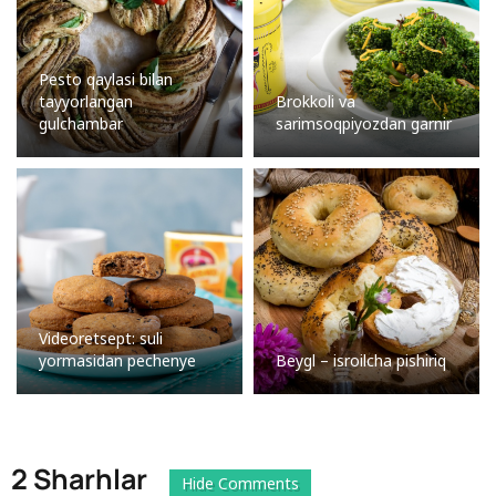
Pesto qaylasi bilan
tayyorlangan
Brokkoli va
gulchambar
sarimsoqpiyozdan garnir
Videoretsept: suli
yormasidan pechenye
Beygl – isroilcha pishiriq
2 Sharhlar
Hide Comments