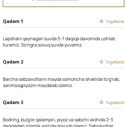
Qadam 1
Tugallandi
Lapshani qaynagan suvda 5-7 daqiqa davomida ushlab
turamiz. So'ngra sovuq suvda yuvamiz.
Qadam 2
Tugallandi
Barcha sabzavotlarni mayda somoncha shaklida to'g'rab,
sarimsoqpiyozni maydalab olamiz.
Qadam 3
Tugallandi
Bodring, bulg'or qalampiri, piyoz va sabzini alohida 2-3
daqiqadan o'simlik yog'ida qovurib olamiz. Sabzavotlar