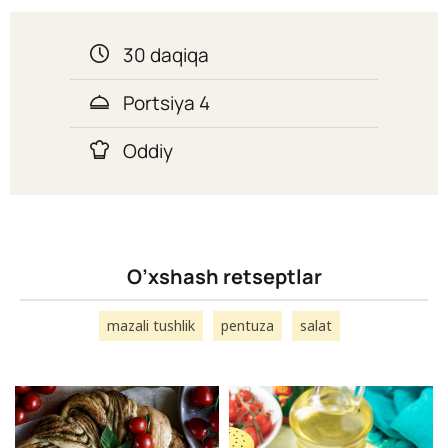
30 daqiqa
Portsiya 4
Oddiy
O’xshash retseptlar
mazali tushlik
pentuza
salat