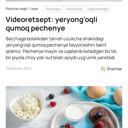
Pishirish vaqti: 1 soat
Pishiriqlar
Shirinliklar
Videoretsept
Videoretsept: yeryong’oqli
qumoq pechenye
Barchaga bolalikdan tanish uzukcha shaklidagi
yeryong’oqli qumoq pechenye tayyorlashni taklif
qilamiz. Pechenye mayin va uqalanib ketadigan bo’lib,
bir piyola choy yoki sut bilan ajoyib uyg’unlik yaratadi.
18 Sentabr, 2023
Sharhlar