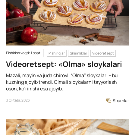
Pishirish vaqti: 1 soat
Pishiriqlar
Shirinliklar
Videoretsept
Videoretsept: «Olma» sloykalari
Mazali, mayin va juda chiroyli “Olma” sloykalari – bu
kuzning ajoyib trendi. Olmali sloykalarni tayyorlash
oson, ko’rinishi esa ajoyib.
3 Oktabr, 2023
Sharhlar