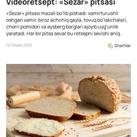
Videoretsept: «Sezar» pitsasi
«Sezar» pitsasi mazali bo’lib pishadi: xamirturushli
oshgan xamir, biroz achchiq qayla, tovuq bo’lakchalari,
cherri pomidori va aysberg barglari ajoyib uyg’unlik
yaratadi. Har bir pitsa sevar bu retsepni sevishi aniq.
12 Oktabr, 2023
Sharhlar