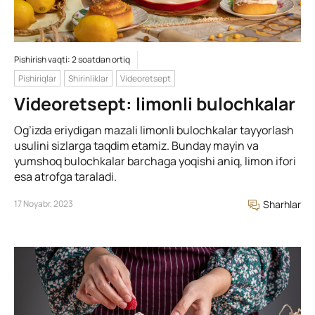
Pishirish vaqti: 2 soatdan ortiq
Pishiriqlar
Shirinliklar
Videoretsept
Videoretsept: limonli bulochkalar
Og’izda eriydigan mazali limonli bulochkalar tayyorlash
usulini sizlarga taqdim etamiz. Bunday mayin va
yumshoq bulochkalar barchaga yoqishi aniq, limon ifori
esa atrofga taraladi.
17 Noyabr, 2023
Sharhlar