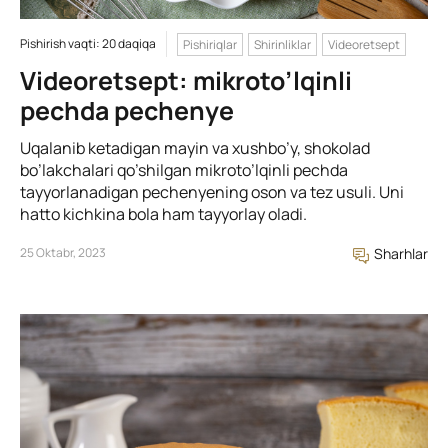
Pishirish vaqti: 20 daqiqa
Pishiriqlar
Shirinliklar
Videoretsept
Videoretsept: mikroto’lqinli
pechda pechenye
Uqalanib ketadigan mayin va xushbo’y, shokolad
bo’lakchalari qo’shilgan mikroto’lqinli pechda
tayyorlanadigan pechenyening oson va tez usuli. Uni
hatto kichkina bola ham tayyorlay oladi.
25 Oktabr, 2023
Sharhlar