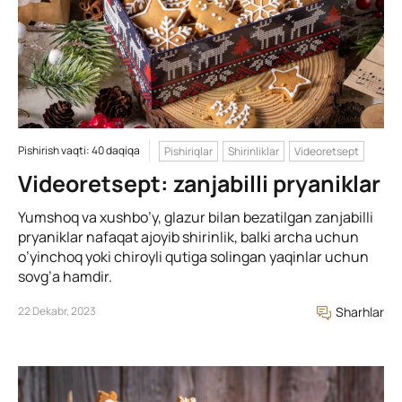
Pishirish vaqti: 40 daqiqa
Pishiriqlar
Shirinliklar
Videoretsept
Videoretsept: zanjabilli pryaniklar
Yumshoq va xushbo’y, glazur bilan bezatilgan zanjabilli
pryaniklar nafaqat ajoyib shirinlik, balki archa uchun
o’yinchoq yoki chiroyli qutiga solingan yaqinlar uchun
sovg’a hamdir.
22 Dekabr, 2023
Sharhlar