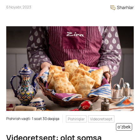
6 Noyabr, 2023
Sharhlar
Pishirish vaqti: 1 soat 30 daqiqa
Pishiriqlar
Videoretsept
o'zbek
Videoretsept: olot somsa