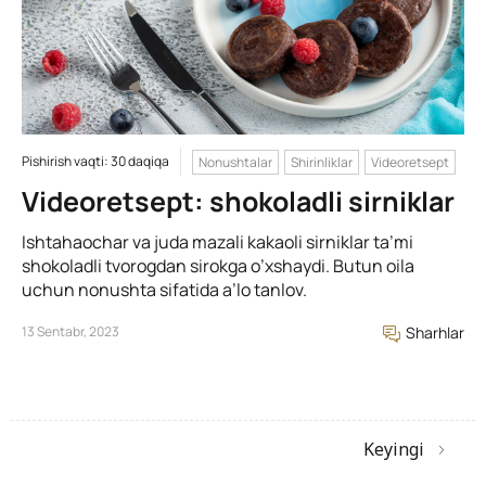
Pishirish vaqti: 30 daqiqa
Nonushtalar
Shirinliklar
Videoretsept
Videoretsept: shokoladli sirniklar
Ishtahaochar va juda mazali kakaoli sirniklar ta’mi
shokoladli tvorogdan sirokga o’xshaydi. Butun oila
uchun nonushta sifatida a’lo tanlov.
13 Sentabr, 2023
Sharhlar
Keyingi