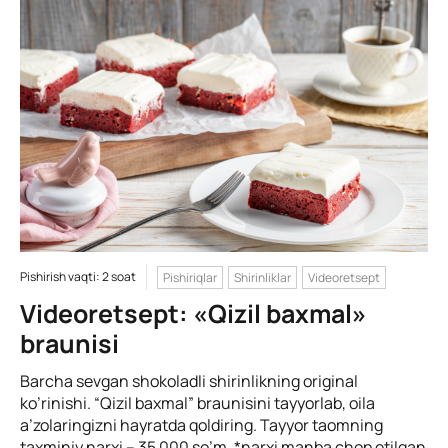
Pishirish vaqti: 2 soat
Pishiriqlar
Shirinliklar
Videoretsept
Videoretsept: «Qizil baxmal»
braunisi
Barcha sevgan shokoladli shirinlikning original
ko’rinishi. “Qizil baxmal” braunisini tayyorlab, oila
a’zolaringizni hayratda qoldiring. Tayyor taomning
taxminiy narxi – 35 000 so’m. *narxi manba chop etilgan