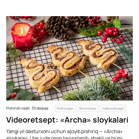
Pishirish vaqti: 30 daqiqa
Pishiriqlar
Shirinliklar
Videoretsept
Videoretsept: «Archa» sloykalari
Yangi yil dasturxoni uchun ajoyib pishiriq — «Archa»
sloykalari. Ular juda oson tayyorlanib, shakli va ta’mi