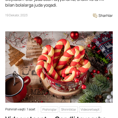
bilan bolalarga juda yoqadi.
19 Dekabr, 2023
Sharhlar
Pishirish vaqti: 1 soat
Pishiriqlar
Shirinliklar
Videoretsept