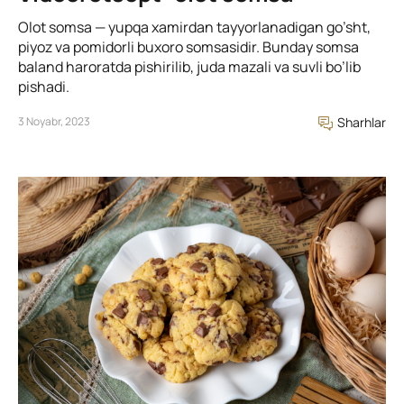
Olot somsa — yupqa xamirdan tayyorlanadigan go’sht,
piyoz va pomidorli buxoro somsasidir. Bunday somsa
baland haroratda pishirilib, juda mazali va suvli bo’lib
pishadi.
3 Noyabr, 2023
Sharhlar