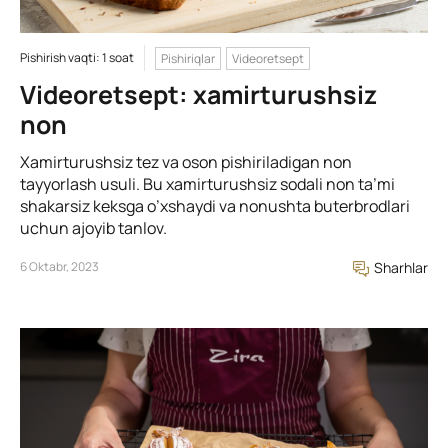
Pishirish vaqti: 1 soat
Pishiriqlar
Videoretsept
Videoretsept: xamirturushsiz
non
Xamirturushsiz tez va oson pishiriladigan non
tayyorlash usuli. Bu xamirturushsiz sodali non ta’mi
shakarsiz keksga o’xshaydi va nonushta buterbrodlari
uchun ajoyib tanlov.
6 Oktabr, 2023
Sharhlar