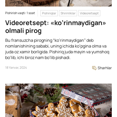
Pishirish vaqti: 1 soat
Pishiriqlar
Shirinliklar
Videoretsept
Videoretsept: «ko’rinmaydigan»
olmali pirog
Bu fransuzcha pirogning “ko’rinmaydigan” deb
nomlanishining sababi, uning ichida ko’pgina olma va
juda oz xamir borligida. Pishiriq juda mayin va yumshoq
bo’lib, ichi biroz nam bo’lib pishadi.
18 Yanvar, 2024
Sharhlar