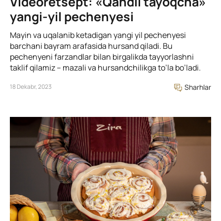
Videoretsept: «Qandli tayoqcha»
yangi-yil pechenyesi
Mayin va uqalanib ketadigan yangi yil pechenyesi
barchani bayram arafasida hursand qiladi. Bu
pechenyeni farzandlar bilan birgalikda tayyorlashni
taklif qilamiz – mazali va hursandchilikga to’la bo’ladi.
18 Dekabr, 2023
Sharhlar