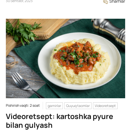
30 Sentabr, 2023
Sharhlar
Pishirish vaqti: 2 soat
garnirlar
Quyuq taomlar
Videoretsept
Videoretsept: kartoshka pyure
bilan gulyash