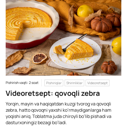
Pishirish vaqti: 2 soat
Pishiriqlar
Shirinliklar
Videoretsept
Videoretsept: qovoqli zebra
Yorqin, mayin va haqiqatdan kuzgi tvorog va qovoqli
zebra, hatto qovoqni yaxshi ko’rmaydiganlarga ham
yoqishi aniq. Toblatma juda chiroyli bo’lib pishadi va
dasturxoningiz bezagi bo’ladi.