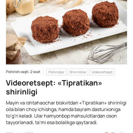
Pishirish vaqti: 2 soat
Pishiriqlar
Shirinliklar
Videoretsept
Videoretsept: «Tipratikan»
shirinligi
Mayin va ishtahaochar biskvitdan «Tipratikan» shirinligi
oila bilan choy ichishga, hamda bayram dasturxoniga
to’g’ri keladi. Ular hamyonbop mahsulotlardan oson
tayyorlanadi, ta’mi esa bolalikga qaytaradi.