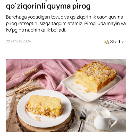
qo’ziqorinli quyma pirog
Barchaga yoqadigan tovuq va qo’ziqorinlik oson quyma
pirog retseptini sizga taqdim etamiz. Pirog juda mayin va
ko’pgina nachinkalik bo’ladi.
22 Yanvar, 2024
Sharhlar