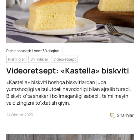
Pishirish vaqti: 1 soat 30 daqiqa
Pishiriqlar
Shirinliklar
Videoretsept
Videoretsept: «Kastella» biskviti
«Kastella» biskviti boshqa biskvitlardan juda
yumshoqligi va bulutdek havodorligi bilan ajralib turadi.
Biskvit o’ta shakarli bo’lmaganligi sababli, ta’mi mayin
va o’zingizni to’xtatish qiyin.
24 Oktabr, 2023
Sharhlar