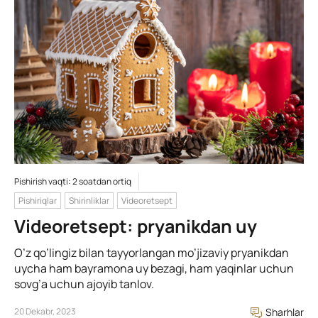
Pishirish vaqti: 2 soatdan ortiq
Pishiriqlar
Shirinliklar
Videoretsept
Videoretsept: pryanikdan uy
O’z qo’lingiz bilan tayyorlangan mo’jizaviy pryanikdan
uycha ham bayramona uy bezagi, ham yaqinlar uchun
sovg’a uchun ajoyib tanlov.
20 Dekabr, 2023
Sharhlar