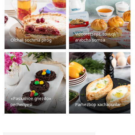
Videoretsept: tovuqli
Olchali sochma pirog
arabcha somsa
«Pasxalnoe gnezdo»
pechenyesi
Parhezbop xachapurilar