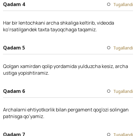
Qadam 4
Tugallandi
Har bir lentochkani archa shkaliga keltirib, videoda
ko’rsatilgandek taxta tayoqchaga taqamiz.
Qadam 5
Tugallandi
Qolgan xamirdan qolip yordamida yulduzcha kesiz, archa
ustiga yopishtiramiz.
Qadam 6
Tugallandi
Archalarni ehtiyotkorlik bilan pergament qog’ozi solingan
patnisga qo’yamiz.
Qadam 7
Tugallandi