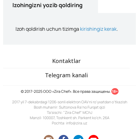
Izohingizni yozib qoldiring
Izoh qoldirish uchun tizimga
kirishingiz kerak
.
Kontaktlar
Telegram kanali
© 2017-2025 ООО «Zira Chef». Все права защищены.
18+
2017 yil 7-dekabrdagi 1206-sonli elektron OAV ni ro'yxatdan o'tkazish
Bosh muharrir: Sultonova Ra’no Furqat qizi
Ta'sischi: "Zira Chef" MChJ
Manzil: 100007, Toshkent sh. Parkent ko'ch. 26A
Pochta: info@zira.uz