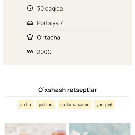
30 daqiqa
Portsiya 7
O’rtacha
200C
O’xshash retseptlar
archa
pishiriq
qatlama xamir
yangi yil