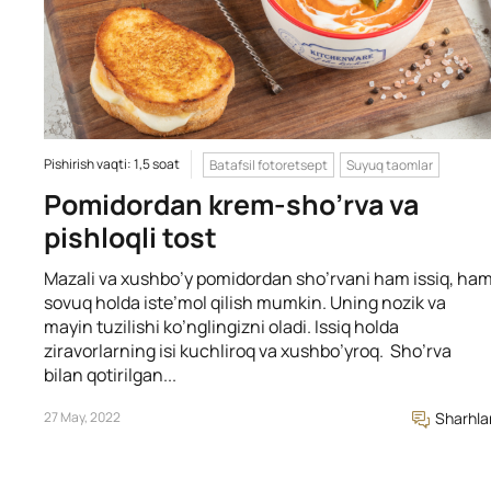
Pishirish vaqti: 1,5 soat
Batafsil fotoretsept
Suyuq taomlar
Pomidordan krem-sho’rva va
pishloqli tost
Mazali va xushbo’y pomidordan sho’rvani ham issiq, ha
sovuq holda iste’mol qilish mumkin. Uning nozik va
mayin tuzilishi ko’nglingizni oladi. Issiq holda
ziravorlarning isi kuchliroq va xushbo’yroq. Sho’rva
bilan qotirilgan...
27 May, 2022
Sharhla