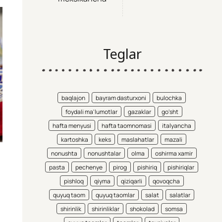
Teglar
baqlajon
bayram dasturxoni
bulochka
foydali ma'lumotlar
gazaklar
go'sht
hafta menyusi
hafta taomnomasi
italyancha
kartoshka
keks
maslahatlar
mazali
nonushta
nonushtalar
olma
oshirma xamir
pasta
pechenye
pirog
pishiriq
pishiriqlar
pishloq
qiyma
qiziqarli
qovoqcha
quyuq taom
quyuq taomlar
salat
salatlar
shirinlik
shirinliklar
shokolad
somsa