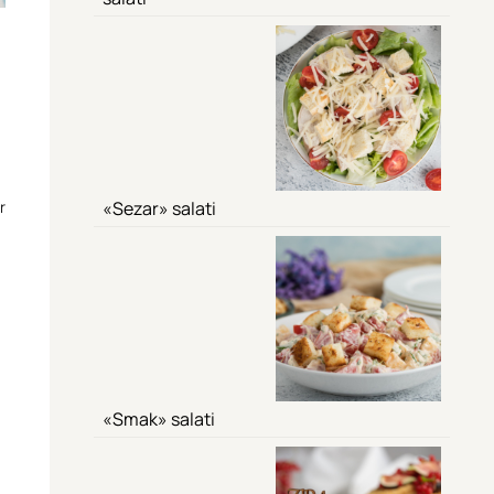
r
«Sezar» salati
«Smak» salati