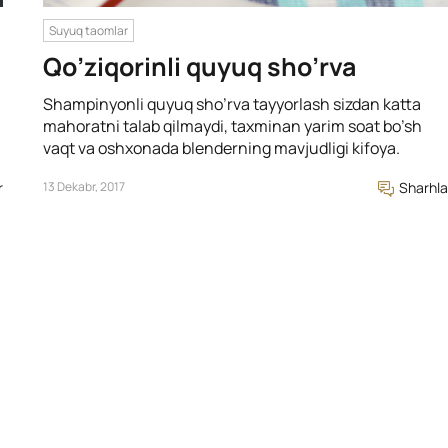
Suyuq taomlar
Qo’ziqorinli quyuq sho’rva
Shampinyonli quyuq sho’rva tayyorlash sizdan katta
mahoratni talab qilmaydi, taxminan yarim soat bo’sh
vaqt va oshxonada blenderning mavjudligi kifoya.
r
13 Dekabr, 2017
Sharhla