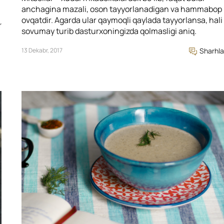
anchagina mazali, oson tayyorlanadigan va hammabop
ovqatdir. Agarda ular qaymoqli qaylada tayyorlansa, hali
r
sovumay turib dasturxoningizda qolmasligi aniq.
13 Dekabr, 2017
Sharhla