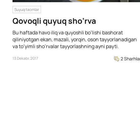
Suyuq taomlar
Qovoqli quyuq sho’rva
Bu haftada havo iliq va quyoshli bo’lishi bashorat
qiliniyotgan ekan, mazali, yorqin, oson tayyorlanadigan
va to’yimli sho’rvalar tayyorlashning ayni payti.
13 Dekabr, 2017
2 Sharhla