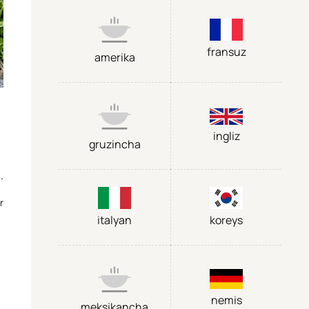
fransuz
amerika
ingliz
gruzincha
.
r
italyan
koreys
nemis
meksikancha