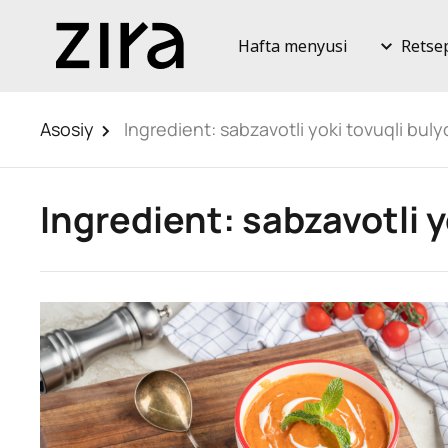
Hafta menyusi
Retse
Asosiy
Ingredient:
sabzavotli yoki tovuqli bul
Ingredient:
sabzavotli y