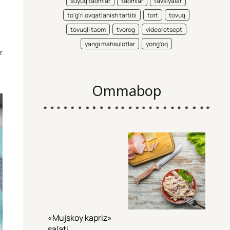
suyuq taomlar
taomlar
tavsiyalar
to'g'ri ovqatlanish tartibi
tort
tovuq
tovuqli taom
tvorog
videoretsept
yangi mahsulotlar
yong'oq
r
Ommabop
«Mujskoy kapriz»
salati