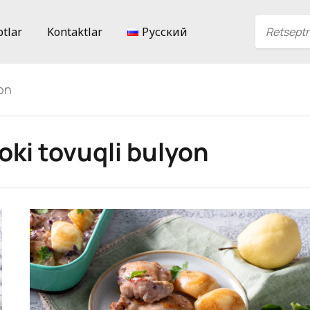
ptlar
Kontaktlar
Русский
yon
oki tovuqli bulyon