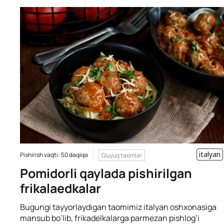
italyan
Pishirish vaqti: 50 daqiqa
Quyuq taomlar
Pomidorli qaylada pishirilgan
frikalaedkalar
Bugungi tayyorlaydigan taomimiz italyan oshxonasiga
mansub bo’lib, frikadelkalarga parmezan pishlog’i