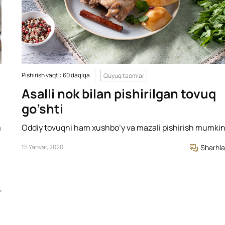
Pishirish vaqti: 60 daqiqa
Quyuq taomlar
Asalli nok bilan pishirilgan tovuq
go’shti
m
Oddiy tovuqni ham xushbo’y va mazali pishirish mumkin
15 Yanvar, 2020
Sharhla
r