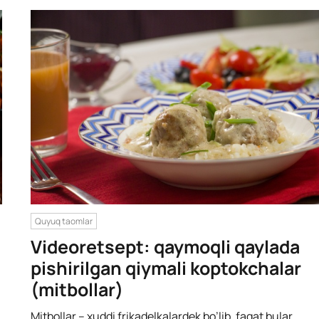
Quyuq taomlar
Videoretsept: qaymoqli qaylada
pishirilgan qiymali koptokchalar
(mitbollar)
Мitbollar – xuddi frikadelkalardek bo’lib, faqat bular