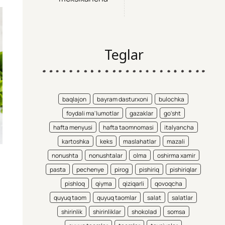
Teglar
baqlajon
bayram dasturxoni
bulochka
foydali ma'lumotlar
gazaklar
go'sht
hafta menyusi
hafta taomnomasi
italyancha
kartoshka
keks
maslahatlar
mazali
nonushta
nonushtalar
olma
oshirma xamir
pasta
pechenye
pirog
pishiriq
pishiriqlar
pishloq
qiyma
qiziqarli
qovoqcha
quyuq taom
quyuq taomlar
salat
salatlar
shirinlik
shirinliklar
shokolad
somsa