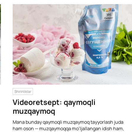
Shirinliklar
Videoretsept: qaymoqli
muzqaymoq
Mana bunday qaymoqli muzqaymoq tayyorlash juda
ham oson — muzqaymoqqa mo’ljallangan idish ham,