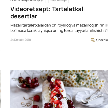
Videoretsept
Videoretsept: Tartaletkali
desertlar
Mazali tartaletkalardan chiroyliroq va mazaliroq shirinli
bo’lmasa kerak, ayniqsa uning tezda tayyorlanilishichi?!
24 Dekabr, 2018
Sharhla
r