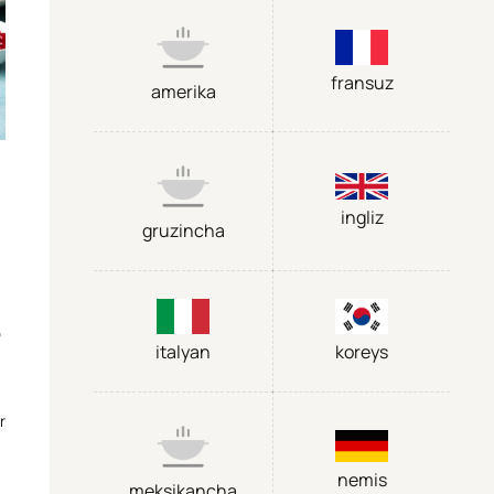
fransuz
amerika
ingliz
gruzincha
,
italyan
koreys
r
nemis
meksikancha