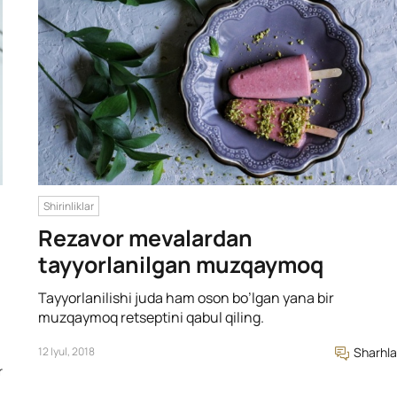
Shirinliklar
Rezavor mevalardan
tayyorlanilgan muzqaymoq
Tayyorlanilishi juda ham oson bo’lgan yana bir
muzqaymoq retseptini qabul qiling.
12 Iyul, 2018
Sharhla
r