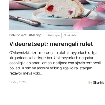
Pishirish vaqti: 40 daqiqa
Pishiriqlar
Shirinliklar
Videoretsept: merengali rulet
O’ylaymizki, sizni merengali ruletni tayyorlash urfga
kirganidan xabaringiz bor. Uni tayyorlash naqadar
osonligi ajablanarli emas, natijada esa ajoyib tort hosil
bo’ladi. Krem va asosini ta’bingizga ko’ra istalgan
rezavor meva yoki...
19 May, 2020
Sharhla