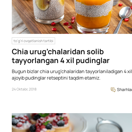
to'g'ri ovqatlanish tartibi
Chia urug’chalaridan solib
tayyorlangan 4 xil pudinglar
Bugun bizlar chia urug’chalaridan tayyorlaniladigan 4 xil
ajoyib pudinglar retseptini taqdim etamiz.
24 Oktabr, 2018
Sharhla