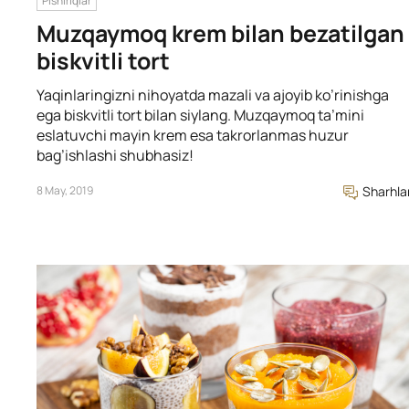
Pishiriqlar
Muzqaymoq krem bilan bezatilgan
biskvitli tort
Yaqinlaringizni nihoyatda mazali va ajoyib ko’rinishga
ega biskvitli tort bilan siylang. Muzqaymoq ta’mini
eslatuvchi mayin krem esa takrorlanmas huzur
bag’ishlashi shubhasiz!
8 May, 2019
Sharhla