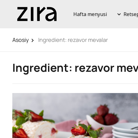
Hafta menyusi
Retse
Asosiy
Ingredient:
rezavor mevalar
Ingredient:
rezavor mev