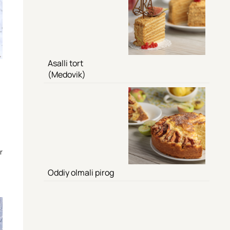
Asalli tort
(Medovik)
r
Oddiy olmali pirog