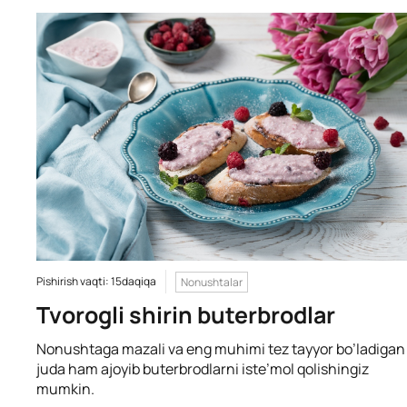
Pishirish vaqti: 15daqiqa
Nonushtalar
Tvorogli shirin buterbrodlar
Nonushtaga mazali va eng muhimi tez tayyor bo’ladigan
juda ham ajoyib buterbrodlarni iste’mol qolishingiz
mumkin.