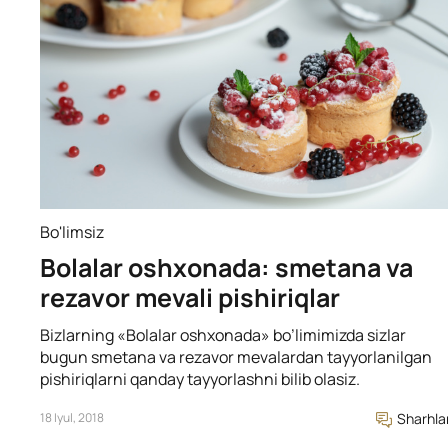
Bo'limsiz
Bolalar oshxonada: smetana va
rezavor mevali pishiriqlar
Bizlarning «Bolalar oshxonada» bo’limimizda sizlar
bugun smetana va rezavor mevalardan tayyorlanilgan
pishiriqlarni qanday tayyorlashni bilib olasiz.
18 Iyul, 2018
Sharhla