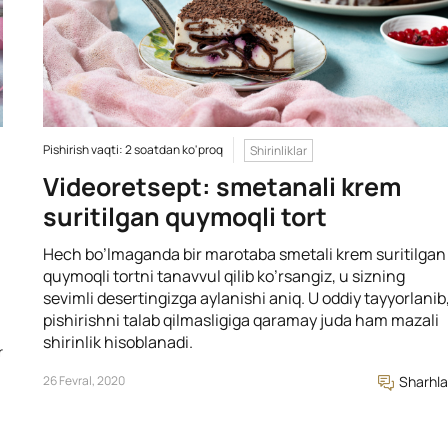
Pishirish vaqti: 2 soatdan ko'proq
Shirinliklar
Videoretsept: smetanali krem
suritilgan quymoqli tort
Hech bo’lmaganda bir marotaba smetali krem suritilgan
quymoqli tortni tanavvul qilib ko’rsangiz, u sizning
sevimli desertingizga aylanishi aniq. U oddiy tayyorlanib
pishirishni talab qilmasligiga qaramay juda ham mazali
shirinlik hisoblanadi.
r
26 Fevral, 2020
Sharhla