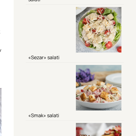
k
r
«Sezar» salati
«Smak» salati