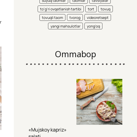
suyuq taomlar
taomlar
tavsiyalar
to'g'ri ovqatlanish tartibi
tort
tovuq
tovuqli taom
tvorog
videoretsept
r
yangi mahsulotlar
yong'oq
Ommabop
«Mujskoy kapriz»
salati