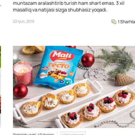
muntazam aralashtirib turish ham shart emas. 3 xil
r
masalliq va natijasi sizga shubhasiz yoqadi.
22 Iyun, 2019
1 Sharhla
Pishirish vaqti: 40 daqiqa