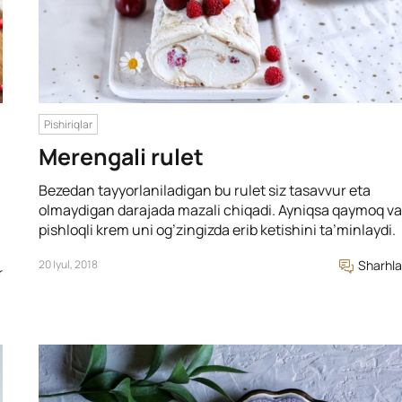
Pishiriqlar
Merengali rulet
Bezedan tayyorlaniladigan bu rulet siz tasavvur eta
olmaydigan darajada mazali chiqadi. Ayniqsa qaymoq va
pishloqli krem uni og’zingizda erib ketishini ta’minlaydi.
20 Iyul, 2018
Sharhla
r