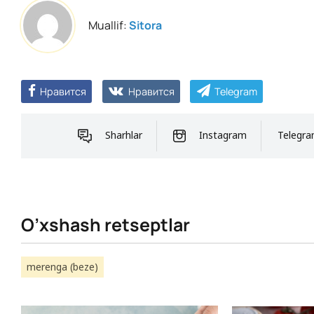
Muallif:
Sitora
Нравится
Нравится
Telegram
Sharhlar
Instagram
Telegr
O’xshash retseptlar
merenga (beze)