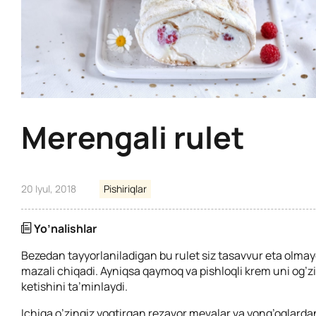
Merengali rulet
20 Iyul, 2018
Pishiriqlar
Yo’nalishlar
Bezedan tayyorlaniladigan bu rulet siz tasavvur eta olma
mazali chiqadi. Ayniqsa qaymoq va pishloqli krem uni og’zi
ketishini ta’minlaydi.
Ichiga o’zingiz yoqtirgan rezavor mevalar va yong’oqlarda