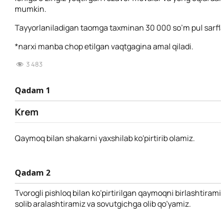
mumkin.
Tayyorlaniladigan taomga taxminan 30 000 so’m pul sarfla
*narxi manba chop etilgan vaqtgagina amal qiladi.
3 483
Qadam 1
Krem
Qaymoq bilan shakarni yaxshilab ko'pirtirib olamiz.
Qadam 2
Tvorogli pishloq bilan ko'pirtirilgan qaymoqni birlashtirami
solib aralashtiramiz va sovutgichga olib qo'yamiz.