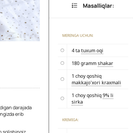
Masalliqlar:
MERENGA UCHUN:
4 ta
tuxum oqi
180 gramm
shakar
1 choy qoshiq
makkajo'xori kraxmali
1 choy qoshiq
9% li
sirka
ydigan darajada
ngizda erib
KREMIGA:
n solishingiz