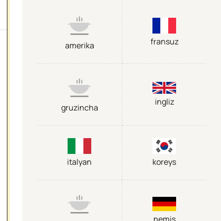
fransuz
amerika
ingliz
gruzincha
italyan
koreys
nemis