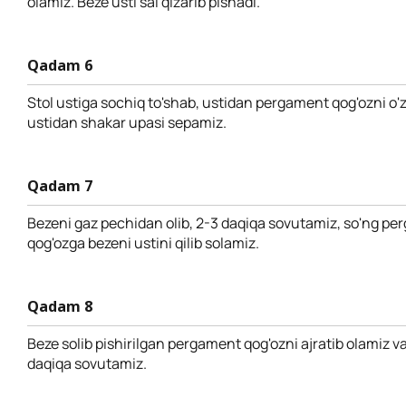
olamiz. Beze usti sal qizarib pishadi.
Qadam 6
Stol ustiga sochiq to'shab, ustidan pergament qog'ozni o'z
ustidan shakar upasi sepamiz.
Qadam 7
Bezeni gaz pechidan olib, 2-3 daqiqa sovutamiz, so'ng p
qog'ozga bezeni ustini qilib solamiz.
Qadam 8
Beze solib pishirilgan pergament qog'ozni ajratib olamiz v
daqiqa sovutamiz.