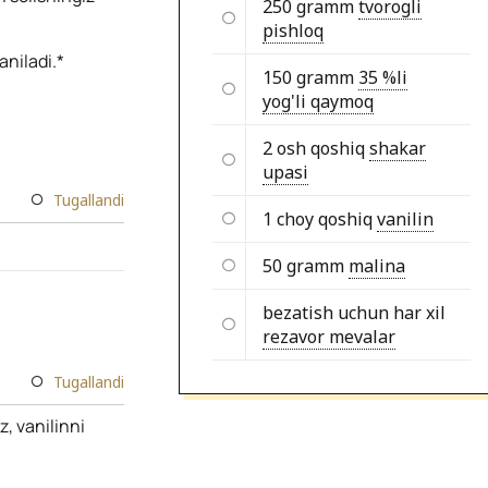
250 gramm
tvorogli
pishloq
niladi.*
150 gramm
35 %li
yog'li qaymoq
2 osh qoshiq
shakar
upasi
Tugallandi
1 choy qoshiq
vanilin
50 gramm
malina
bezatish uchun har xil
rezavor mevalar
Tugallandi
z, vanilinni