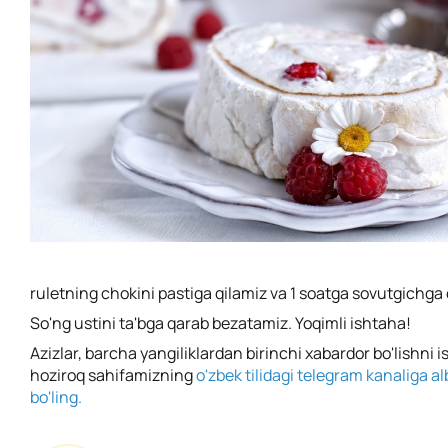
ruletning chokini pastiga qilamiz va 1 soatga sovutgichga 
So'ng ustini ta'bga qarab bezatamiz. Yoqimli ishtaha!
Azizlar, barcha yangiliklardan birinchi xabardor bo'lishni 
hoziroq sahifamizning
o'zbek tilidagi telegram kanaliga al
bo'ling.