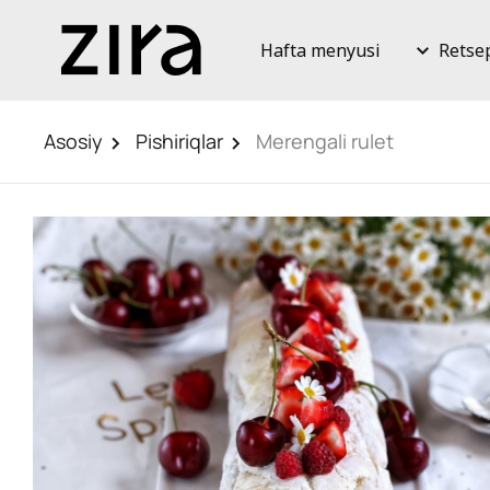
Hafta menyusi
Retse
Asosiy
Pishiriqlar
Merengali rulet