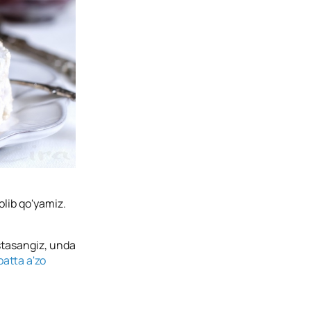
olib qo'yamiz.
istasangiz, unda
batta a'zo