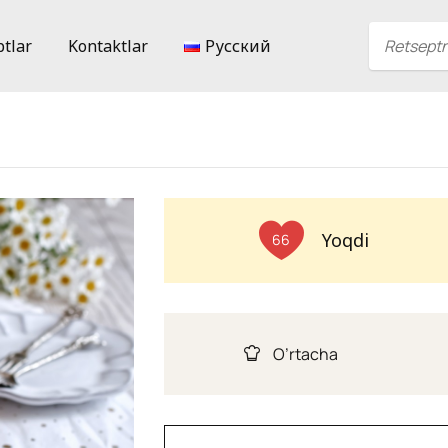
ptlar
Kontaktlar
Русский
Yoqdi
66
O’rtacha