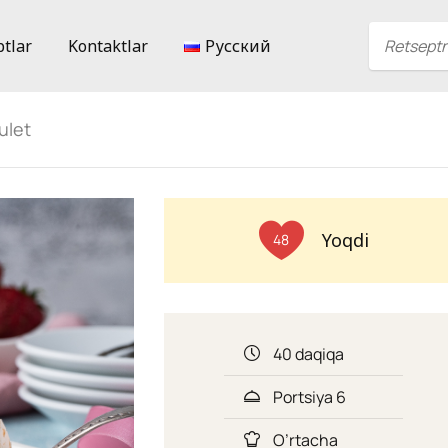
ptlar
Kontaktlar
Русский
ulet
Yoqdi
48
40 daqiqa
Portsiya 6
O’rtacha