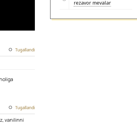
rezavor mevalar
Tugallandi
holiga
Tugallandi
z, vanilinni