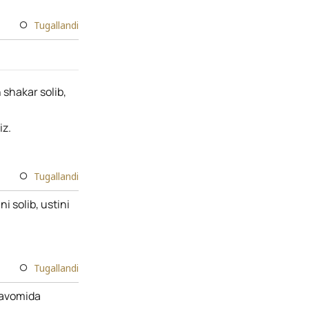
Tugallandi
 shakar solib,
iz.
Tugallandi
 solib, ustini
Tugallandi
davomida