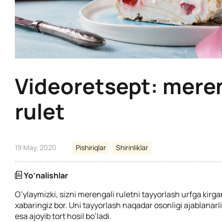
Videoretsept: mere
rulet
19 May, 2020
Pishiriqlar
Shirinliklar
Yo’nalishlar
O’ylaymizki, sizni merengali ruletni tayyorlash urfga kirg
xabaringiz bor. Uni tayyorlash naqadar osonligi ajablanarl
esa ajoyib tort hosil bo’ladi.