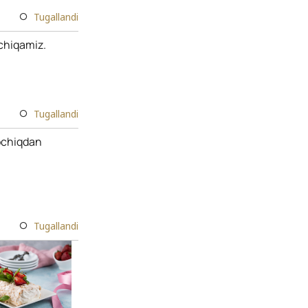
Tugallandi
 chiqamiz.
Tugallandi
sochiqdan
Tugallandi