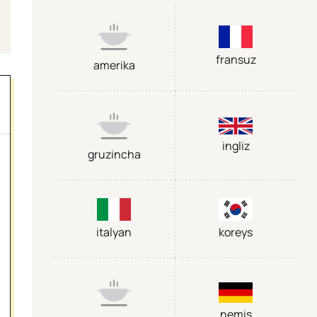
fransuz
amerika
ingliz
gruzincha
italyan
koreys
nemis