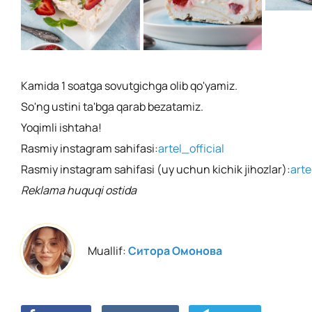
Kamida 1 soatga sovutgichga olib qo'yamiz.
So'ng ustini ta'bga qarab bezatamiz.
Yoqimli ishtaha!
Rasmiy instagram sahifasi:
artel_official
Rasmiy instagram sahifasi (uy uchun kichik jihozlar):
art
Reklama huquqi ostida
Muallif:
Ситора Омонова