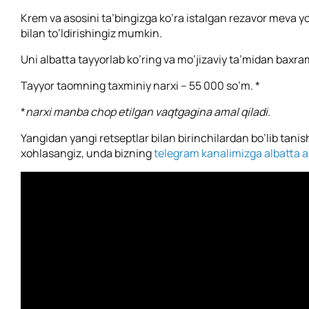
Krem va asosini ta’bingizga ko’ra istalgan rezavor meva y
bilan to’ldirishingiz mumkin.
Uni albatta tayyorlab ko’ring va mo’jizaviy ta’midan baxra
Tayyor taomning taxminiy narxi – 55 000 so’m. *
*
narxi manba chop etilgan vaqtgagina amal qiladi.
Yangidan yangi retseptlar bilan birinchilardan bo’lib tanis
xohlasangiz, unda bizning
telegram kanalimizga albatta a’