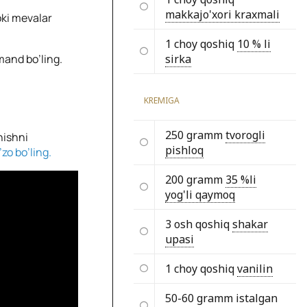
makkajo'xori kraxmali
oki mevalar
1 choy qoshiq
10 % li
mand bo’ling.
sirka
KREMIGA
250 gramm
tvorogli
hishni
pishloq
zo bo’ling.
200 gramm
35 %li
yog'li qaymoq
3 osh qoshiq
shakar
upasi
1 choy qoshiq
vanilin
50-60 gramm istalgan