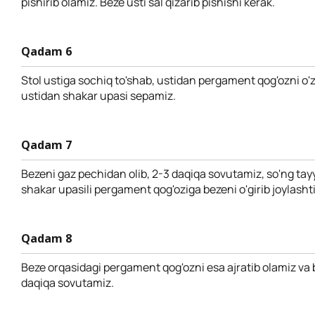
pishirib olamiz. Beze usti sal qizarib pishishi kerak.
Qadam 6
Stol ustiga sochiq to'shab, ustidan pergament qog'ozni o'z
ustidan shakar upasi sepamiz.
Qadam 7
Bezeni gaz pechidan olib, 2-3 daqiqa sovutamiz, so'ng tay
shakar upasili pergament qog'oziga bezeni o'girib joylasht
Qadam 8
Beze orqasidagi pergament qog'ozni esa ajratib olamiz va 
daqiqa sovutamiz.