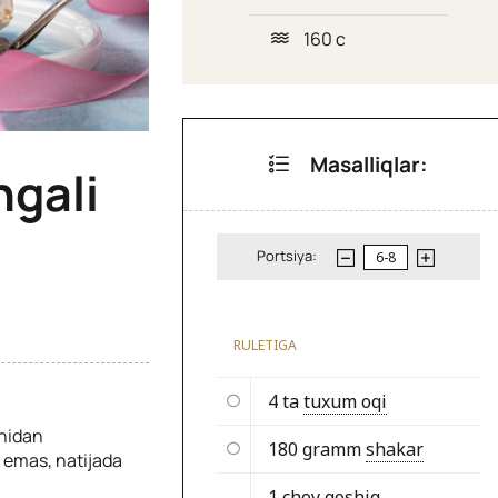
160 c
Masalliqlar:
ngali
Portsiya:
RULETIGA
4 ta
tuxum oqi
anidan
180 gramm
shakar
i emas, natijada
1 choy qoshiq