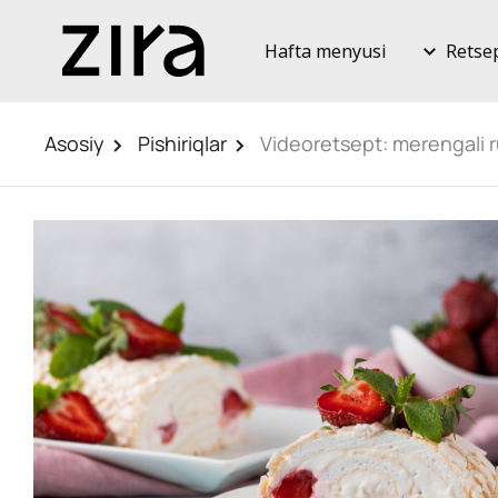
Hafta menyusi
Retse
Asosiy
Pishiriqlar
Videoretsept: merengali r