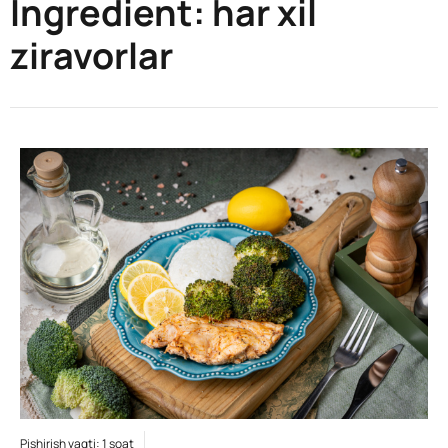
Ingredient:
har xil
ziravorlar
Pishirish vaqti: 1 soat