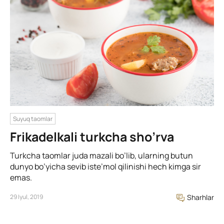
Suyuq taomlar
Frikadelkali turkcha sho’rva
Turkcha taomlar juda mazali bo’lib, ularning butun
dunyo bo’yicha sevib iste’mol qilinishi hech kimga sir
emas.
29 Iyul, 2019
Sharhlar