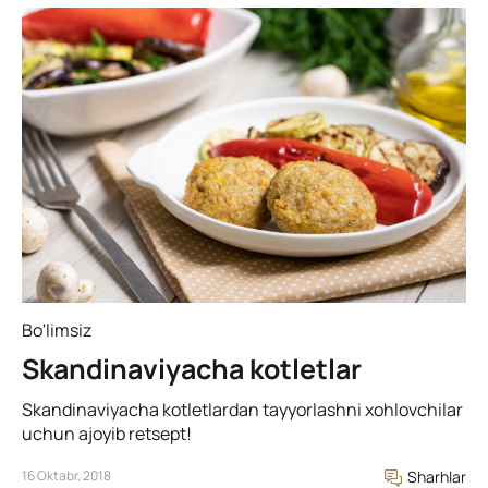
Bo'limsiz
Skandinaviyacha kotletlar
Skandinaviyacha kotletlardan tayyorlashni xohlovchilar
uchun ajoyib retsept!
16 Oktabr, 2018
Sharhlar