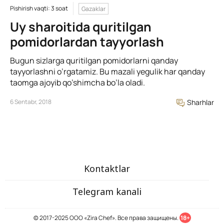
Pishirish vaqti: 3 soat
Gazaklar
Uy sharoitida quritilgan
pomidorlardan tayyorlash
Bugun sizlarga quritilgan pomidorlarni qanday
tayyorlashni o’rgatamiz. Bu mazali yegulik har qanday
taomga ajoyib qo’shimcha bo’la oladi.
6 Sentabr, 2018
Sharhlar
Kontaktlar
Telegram kanali
© 2017-2025 ООО «Zira Chef». Все права защищены.
18+