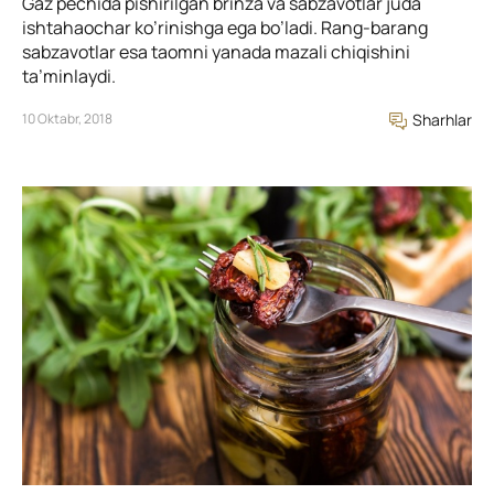
Gaz pechida pishirilgan brinza va sabzavotlar juda
ishtahaochar ko’rinishga ega bo’ladi. Rang-barang
sabzavotlar esa taomni yanada mazali chiqishini
ta’minlaydi.
10 Oktabr, 2018
Sharhlar