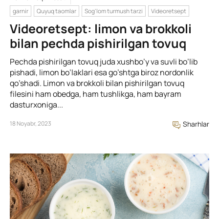
garnir
Quyuq taomlar
Sog'lom turmush tarzi
Videoretsept
Videoretsept: limon va brokkoli
bilan pechda pishirilgan tovuq
Pechda pishirilgan tovuq juda xushbo’y va suvli bo’lib
pishadi, limon bo’laklari esa go’shtga biroz nordonlik
qo’shadi. Limon va brokkoli bilan pishirilgan tovuq
filesini ham obedga, ham tushlikga, ham bayram
dasturxoniga...
18 Noyabr, 2023
Sharhlar