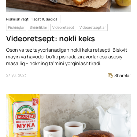
Pishirish vaqti: 1 soat 10 daqiqa
Pishiriqlar
Shirinliklar
Videoretsept
Videoretseptlar
Videoretsept: nokli keks
Oson va tez tayyorlanadigan nokli keks retsepti. Biskvit
mayin va havodor bo’lib pishadi, ziravorlar esa asosiy
masalliq – nokning ta’mini yorqinlashtiradi.
27 Iyul, 2023
Sharhlar