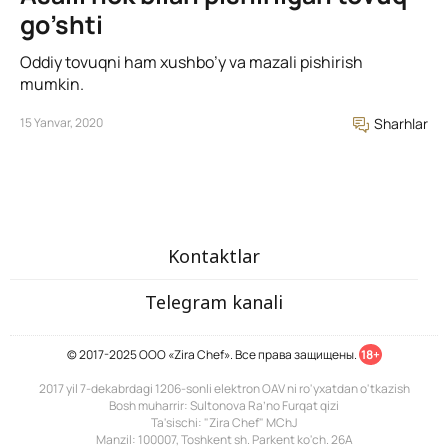
go’shti
Oddiy tovuqni ham xushbo’y va mazali pishirish
mumkin.
15 Yanvar, 2020
Sharhlar
Kontaktlar
Telegram kanali
© 2017-2025 ООО «Zira Chef». Все права защищены.
18+
2017 yil 7-dekabrdagi 1206-sonli elektron OAV ni ro'yxatdan o'tkazish
Bosh muharrir: Sultonova Ra’no Furqat qizi
Ta'sischi: "Zira Chef" MChJ
Manzil: 100007, Toshkent sh. Parkent ko'ch. 26A