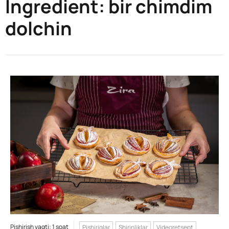
Ingredient:
bir chimdim
dolchin
Pishirish vaqti: 1 soat
Pishiriqlar
Shirinliklar
Videoretsept