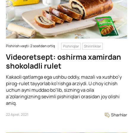
Pishirish vaqti: 2 soatdan ortiq
Pishiriqlar
Shirinliklar
Videoretsept: oshirma xamirdan
shokoladli rulet
Kakaoli qatlamga ega ushbu oddiy, mazali va xushbo’y
pirog-rulet tayyorlab ko’rishga arziydi. U choy ichish
uchun ayni muddao bo’lib, sizning va oila
a’zolaringizning sevimli pishiriqlari orasidan joy olishi
aniq.
22 Aprel, 2021
Sharhlar