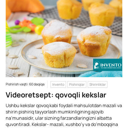
Pishirish vaqti: 60 daqiqa
Invento
Pishiriqlar
Shirinliklar
Videoretsept: qovoqli kekslar
Ushbu kekslar qovoq kabi foydali mahsulotdan mazali va
shirin pishiriq tayyorlash mumkinligining ajoyib
na’munasidir, ular sizning farzandlaringizni albatta
quvontiradi. Kekslar- mazali, xushbo’y va do’mboqqina