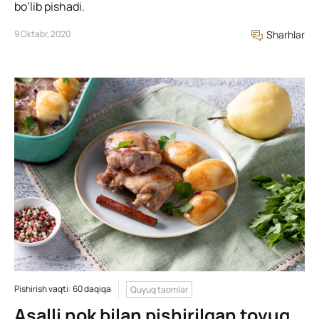
bo’lib pishadi.
9 Oktabr, 2020
Sharhlar
Pishirish vaqti: 60 daqiqa
Quyuq taomlar
Asalli nok bilan pishirilgan tovuq