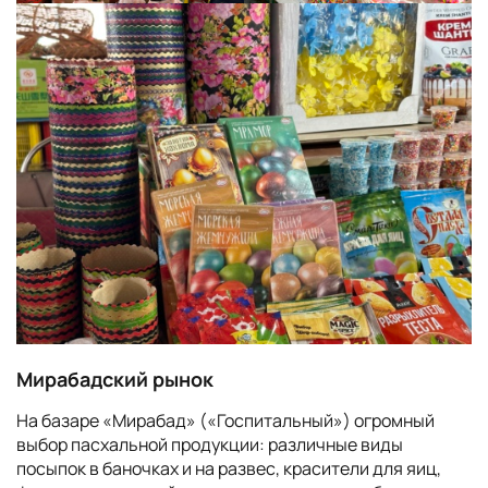
Мирабадский рынок
На базаре «Мирабад» («Госпитальный») огромный
выбор пасхальной продукции: различные виды
посыпок в баночках и на развес, красители для яиц,