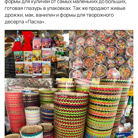
формы для куличей от самых маленьких до больших,
готовая глазурь в упаковках. Так же продают живые
дрожжи, мак, ванилин и формы для творожного
десерта «Пасха».