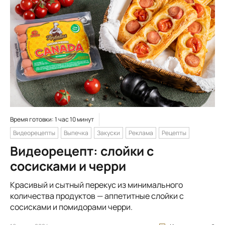
Время готовки: 1 час 10 минут
Видеорецепты
Выпечка
Закуски
Реклама
Рецепты
Видеорецепт: слойки с
сосисками и черри
Красивый и сытный перекус из минимального
количества продуктов — аппетитные слойки с
сосисками и помидорами черри.