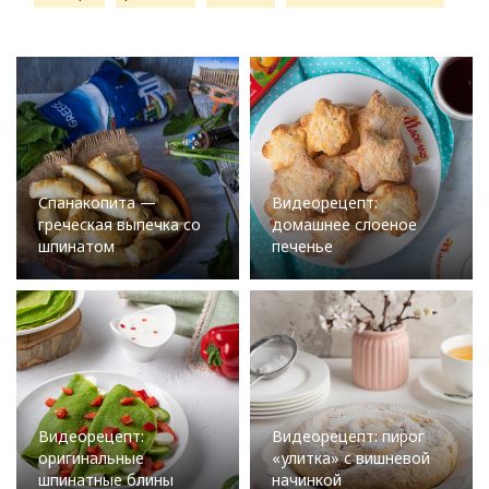
Спанакопита —
Видеорецепт:
греческая выпечка со
домашнее слоеное
шпинатом
печенье
Видеорецепт:
Видеорецепт: пирог
оригинальные
«улитка» с вишневой
шпинатные блины
начинкой