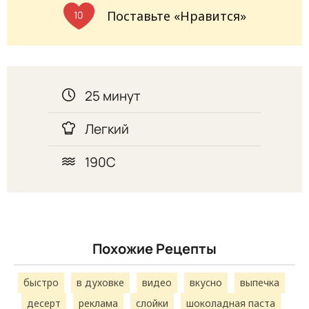
Поставьте «Нравится»
10
25 минут
Легкий
190С
Похожие Рецепты
быстро
в духовке
видео
вкусно
выпечка
десерт
реклама
слойки
шоколадная паста