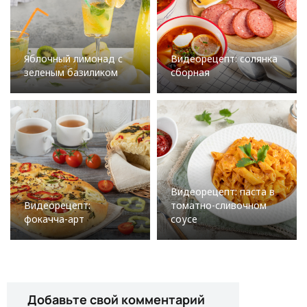
Яблочный лимонад с
Видеорецепт: солянка
зеленым базиликом
сборная
Видеорецепт: паста в
Видеорецепт:
томатно-сливочном
фокачча-арт
соусе
Добавьте свой комментарий