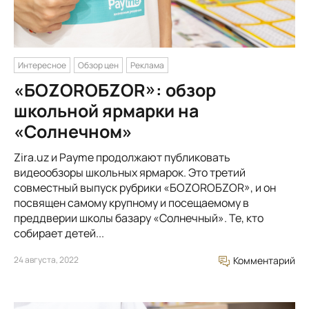
Интересное
Обзор цен
Реклама
«БОZORОБZOR»: обзор
школьной ярмарки на
«Солнечном»
Zira.uz и Payme продолжают публиковать
видеообзоры школьных ярмарок. Это третий
совместный выпуск рубрики «БОZORОБZOR», и он
посвящен самому крупному и посещаемому в
преддверии школы базару «Солнечный». Те, кто
собирает детей...
24 августа, 2022
Комментарий