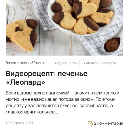
Время готовки: 50 минут
Видеорецепты
Выпечка
Десерты
Видеорецепт: печенье
«Леопард»
Если в доме пахнет выпечкой — значит в нем тепло и
уютно, и не важно какая погода за окном. По этому
рецепту у вас получится вкусное, рассыпчатое, а
главное оригинальное...
12 февраля, 2021
2 комментария