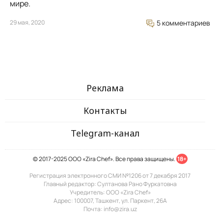
мире.
29 мая, 2020
5 комментариев
Реклама
Контакты
Telegram-канал
© 2017-2025 ООО «Zira Chef». Все права защищены.
18+
Регистрация электронного СМИ №1206 от 7 декабря 2017
Главный редактор: Султанова Рано Фуркатовна
Учредитель: ООО «Zira Chef»
Адрес: 100007, Ташкент, ул. Паркент, 26А
Почта: info@zira.uz