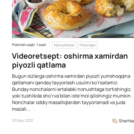
Pishirish vaqti: 1 soat
Nonushtalar
Pishiriqlar
Videoretsept: oshirma xamirdan
piyozli qatlama
Bugun sizlarga oshirma xamirdan piyozli yumshoqqina
qatlamani qanday tayyorlash usulini ko’rsatamiz.
Bunday nonchalarni ertalabki nonushtaga tortishingiz,
yoki tushlikda sho’rva bilan iste’mol qilishingiz mumkin.
Nonchalar oddiy masalliqlardan tayyorlanadi va juda
mazali...
23 May, 2020
Sharhla