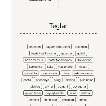
Teglar
baqlajon
bayram dasturxoni
bulochka
foydali ma'lumotlar
gazaklar
go'sht
hafta menyusi
hafta taomnomasi
italyancha
kartoshka
keks
maslahatlar
mazali
nonushta
nonushtalar
olma
oshirma xamir
pasta
pechenye
pirog
pishiriq
pishiriqlar
pishloq
qiyma
qiziqarli
qovoqcha
quyuq taom
quyuq taomlar
salat
salatlar
shirinlik
shirinliklar
shokolad
somsa