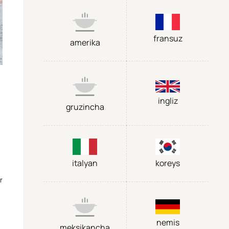
fransuz
amerika
ingliz
gruzincha
italyan
koreys
r
nemis
meksikancha