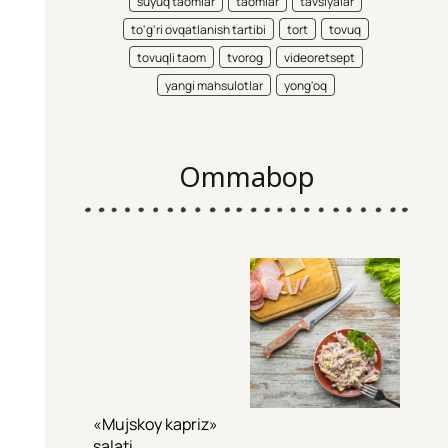
suyuq taomlar
taomlar
tavsiyalar
to'g'ri ovqatlanish tartibi
tort
tovuq
tovuqli taom
tvorog
videoretsept
yangi mahsulotlar
yong'oq
Ommabop
«Mujskoy kapriz»
salati