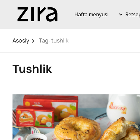
Hafta menyusi
Retse
Asosiy
Tag:
tushlik
Tushlik