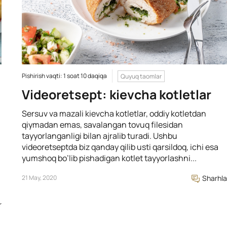
Pishirish vaqti: 1 soat 10 daqiqa
Quyuq taomlar
Videoretsept: kievcha kotletlar
Sersuv va mazali kievcha kotletlar, oddiy kotletdan
qiymadan emas, savalangan tovuq filesidan
tayyorlanganligi bilan ajralib turadi. Ushbu
videoretseptda biz qanday qilib usti qarsildoq, ichi esa
yumshoq bo’lib pishadigan kotlet tayyorlashni...
21 May, 2020
Sharhla
r