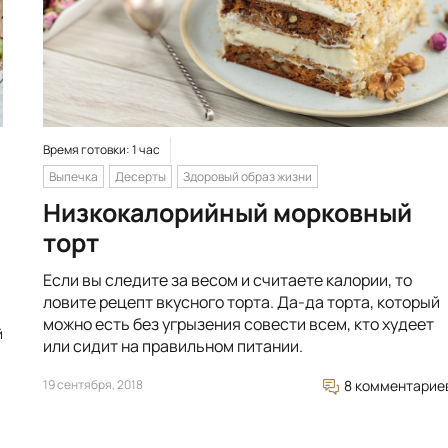
Время готовки: 1 час
Выпечка
Десерты
Здоровый образ жизни
Низкокалорийный морковный
торт
Если вы следите за весом и считаете калории, то
ловите рецепт вкусного торта. Да-да торта, который
можно есть без угрызения совести всем, кто худеет
й
или сидит на правильном питании.
19 сентября, 2018
8 комментарие