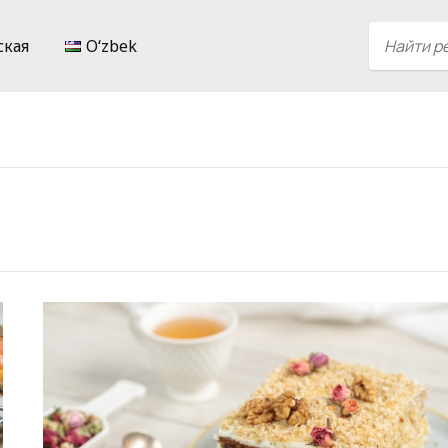
ская
Oʻzbek