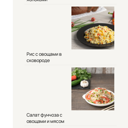
Рис с овощами в
сковороде
Салат фунчоза с
овощами и мясом