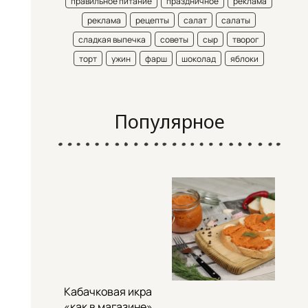
правильное питание
праздничное
реклама
реклама
рецепты
салат
салаты
сладкая выпечка
советы
сыр
творог
торт
ужин
фарш
шоколад
яблоки
Популярное
Кабачковая икра
«как в магазине»