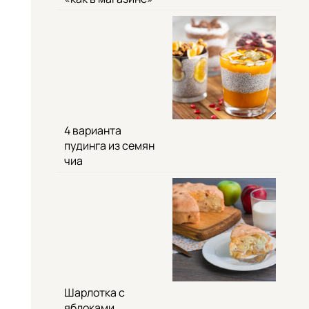
4 варианта
пудинга из семян
чиа
Шарлотка с
яблоками