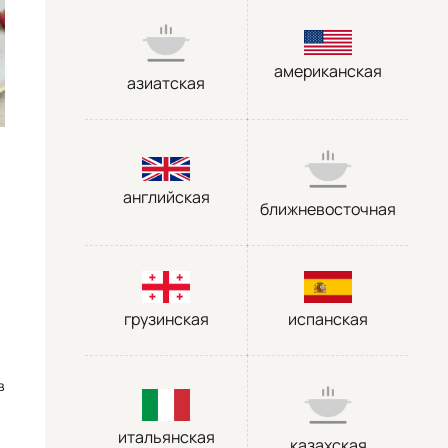
американская
азиатская
английская
ближневосточная
грузинская
испанская
в
итальянская
казахская