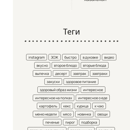
Теги
instagram
ЗОЖ
быстро
в духовке
видео
вкусно
второе блюдо
вторые блюда
выпечка
десерт
завтрак
завтраки
закуски
здоровое питание
здоровый образ жизни
интересное
интересное на полках
интересное о еде
картофель
кекс
курица
к чаю
меню недели
мясо
новинка
овощи
печенье
пирог
подборка