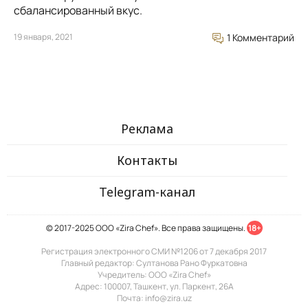
сбалансированный вкус.
19 января, 2021
1 Комментарий
Реклама
Контакты
Telegram-канал
© 2017-2025 ООО «Zira Chef». Все права защищены.
18+
Регистрация электронного СМИ №1206 от 7 декабря 2017
Главный редактор: Султанова Рано Фуркатовна
Учредитель: ООО «Zira Chef»
Адрес: 100007, Ташкент, ул. Паркент, 26А
Почта: info@zira.uz