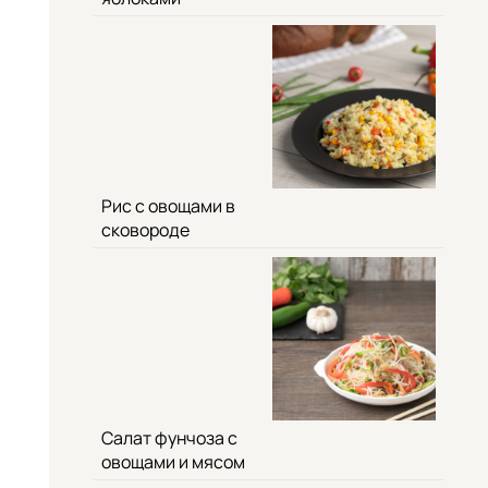
Рис с овощами в
сковороде
Салат фунчоза с
овощами и мясом