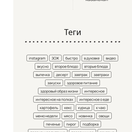
Теги
instagram
ЗОЖ
быстро
в духовке
видео
вкусно
второе блюдо
вторые блюда
выпечка
десерт
завтрак
завтраки
закуски
здоровое питание
здоровый образ жизни
интересное
интересное на полках
интересное о еде
картофель
кекс
курица
к чаю
меню недели
мясо
новинка
овощи
печенье
пирог
подборка