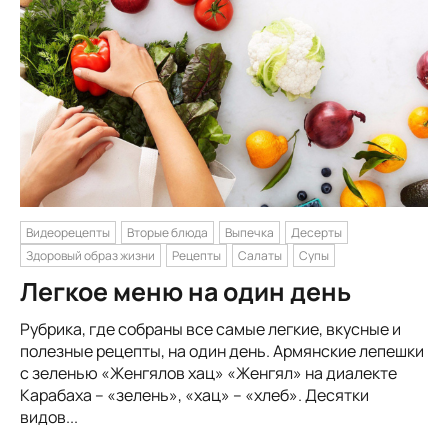
Видеорецепты
Вторые блюда
Выпечка
Десерты
Здоровый образ жизни
Рецепты
Салаты
Супы
Легкое меню на один день
Рубрика, где собраны все самые легкие, вкусные и
полезные рецепты, на один день. Армянские лепешки
с зеленью «Женгялов хац» «Женгял» на диалекте
Карабаха – «зелень», «хац» – «хлеб». Десятки
видов...