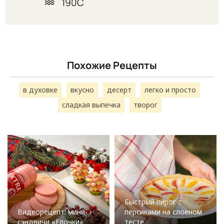
190С
Похожие Рецепты
в духовке
вкусно
десерт
легко и просто
сладкая выпечка
творог
Быстрый пирог с
Видеорецепт: мини-
персиками на слоеном
сэндвичи «Елочки»
тесте