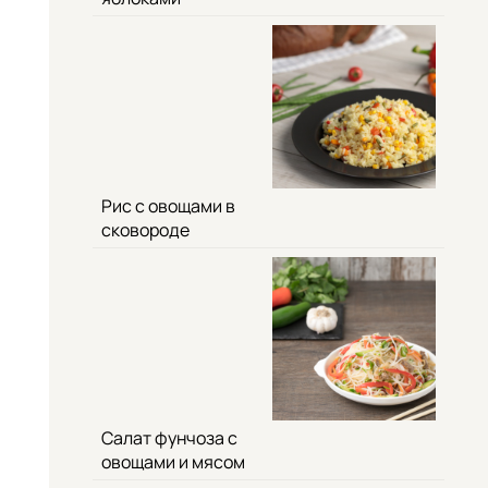
Рис с овощами в
сковороде
Салат фунчоза с
овощами и мясом