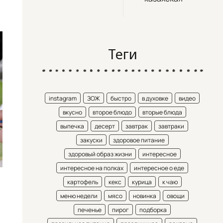
Теги
instagram
ЗОЖ
быстро
в духовке
видео
вкусно
второе блюдо
вторые блюда
выпечка
десерт
завтрак
завтраки
закуски
здоровое питание
здоровый образ жизни
интересное
интересное на полках
интересное о еде
картофель
кекс
курица
к чаю
меню недели
мясо
новинка
овощи
печенье
пирог
подборка