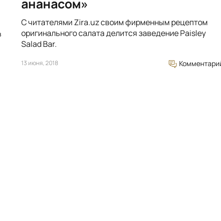
ананасом»
С читателями Zira.uz cвоим фирменным рецептом
оригинального салата делится заведение Paisley
в
Salad Bar.
13 июня, 2018
Комментари