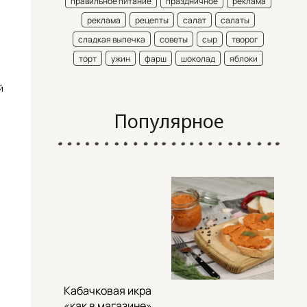
правильное питание
праздничное
реклама
реклама
рецепты
салат
салаты
сладкая выпечка
советы
сыр
творог
торт
ужин
фарш
шоколад
яблоки
й
Популярное
Кабачковая икра
«как в магазине»