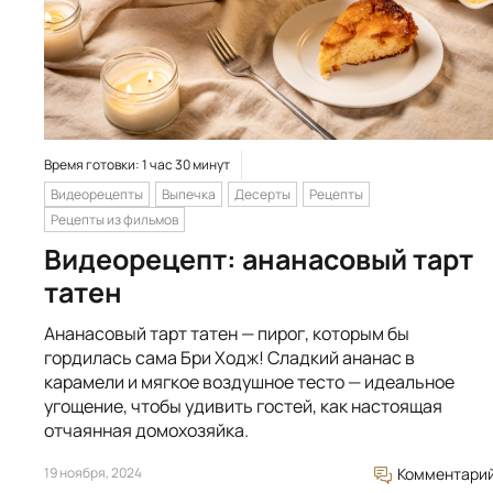
Время готовки: 1 час 30 минут
Видеорецепты
Выпечка
Десерты
Рецепты
Рецепты из фильмов
Видеорецепт: ананасовый тарт
татен
Ананасовый тарт татен — пирог, которым бы
гордилась сама Бри Ходж! Сладкий ананас в
карамели и мягкое воздушное тесто — идеальное
угощение, чтобы удивить гостей, как настоящая
отчаянная домохозяйка.
19 ноября, 2024
Комментари