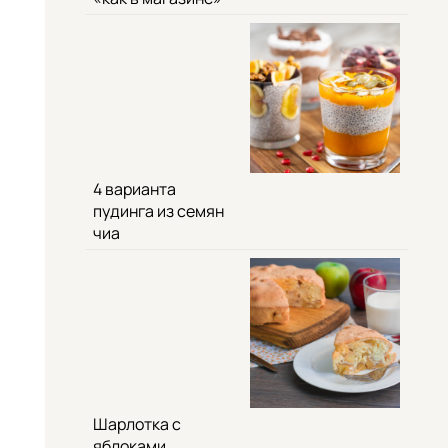
4 варианта
пудинга из семян
чиа
Шарлотка с
яблоками