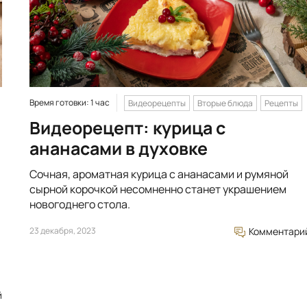
Время готовки: 1 час
Видеорецепты
Вторые блюда
Рецепты
Видеорецепт: курица с
ананасами в духовке
Сочная, ароматная курица с ананасами и румяной
сырной корочкой несомненно станет украшением
новогоднего стола.
23 декабря, 2023
Комментари
й