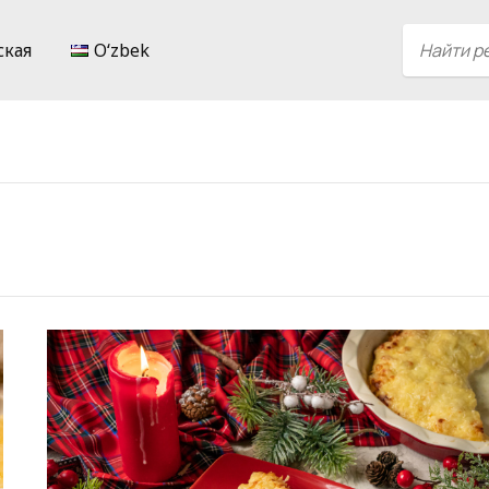
ская
Oʻzbek