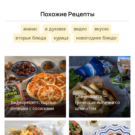
Похожие Рецепты
ананас
в духовке
видео
вкусно
вторые блюда
курица
новогоднее блюдо
Спанакопита —
Видеорецепт: сырные
греческая выпечка со
лепешки с сосисками
шпинатом