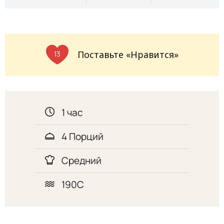
Поставьте «Нравится»
13
1 час
4 Порций
Средний
190С