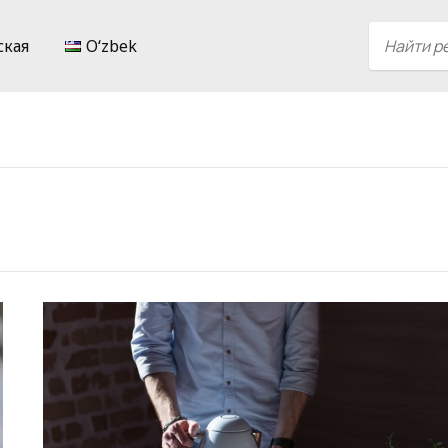
ская
Oʻzbek