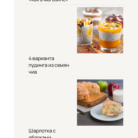
4 варианта
пудинга из семян
чиа
Шарлотка с
яблоками