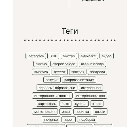
Теги
instagram
ЗОЖ
быстро
в духовке
видео
вкусно
второе блюдо
вторые блюда
выпечка
десерт
завтрак
завтраки
закуски
здоровое питание
здоровый образ жизни
интересное
интересное на полках
интересное о еде
картофель
кекс
курица
к чаю
меню недели
мясо
новинка
овощи
печенье
пирог
подборка