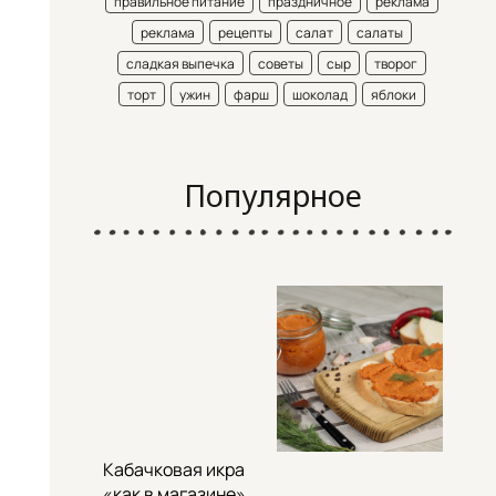
правильное питание
праздничное
реклама
реклама
рецепты
салат
салаты
сладкая выпечка
советы
сыр
творог
торт
ужин
фарш
шоколад
яблоки
Популярное
Кабачковая икра
«как в магазине»