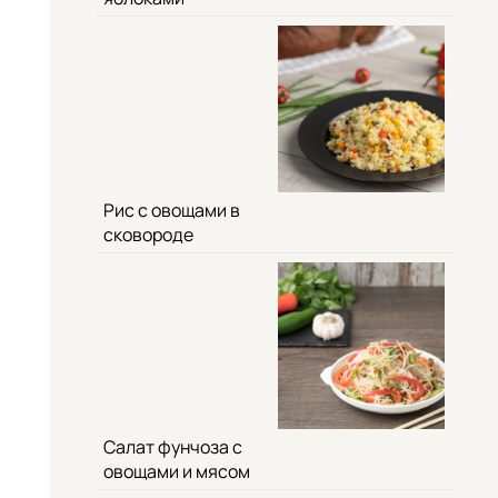
Рис с овощами в
сковороде
Салат фунчоза с
овощами и мясом