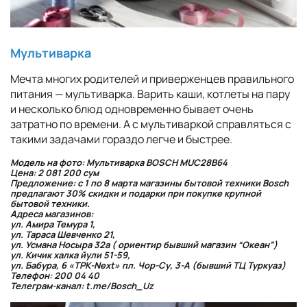
Мультиварка
Мечта многих родителей и приверженцев правильного
питания — мультиварка. Варить каши, котлеты на пару
и несколько блюд одновременно бывает очень
затратно по времени. А с мультиваркой справляться с
такими задачами гораздо легче и быстрее.
Модель на фото: Мультиварка BOSCH MUC28B64
Цена: 2 081 200 сум
Предложение: с 1 по 8 марта магазины бытовой техники Bosch
предлагают 30% скидки и подарки при покупке крупной
бытовой техники.
Адреса магазинов:
ул. Амира Темура 1,
ул. Тараса Шевченко 21,
ул. Усмана Носыра 32а ( ориентир бывший магазин “Океан”)
ул. Кичик халка йули 51-59,
ул. Бабура, 6 «ТРК-Next» пл. Чор-Су, 3-А (бывший ТЦ Туркуаз)
Телефон: 200 04 40
Телеграм-канал: t.me/Bosch_Uz