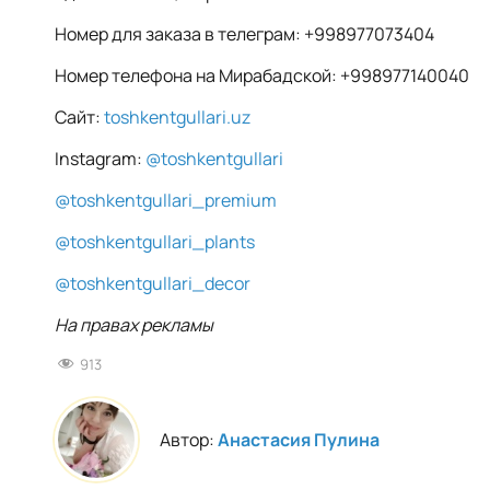
Номер для заказа в телеграм: +998977073404
Номер телефона на Мирабадской: +998977140040
Сайт:
toshkentgullari.uz
Instagram:
@toshkentgullari
@toshkentgullari_premium
@toshkentgullari_plants
@toshkentgullari_decor
На правах рекламы
913
Автор:
Анастасия Пулина