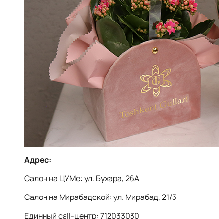
Адрес:
Салон на ЦУМе: ул. Бухара, 26А
Салон на Мирабадской: ул. Мирабад, 21/3
Единный call-центр: 712033030