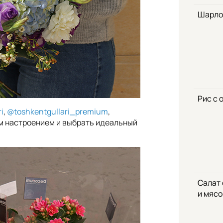
Шарло
Рис с 
i
,
@toshkentgullari_premium
,
им настроением и выбрать идеальный
Салат
и мяс