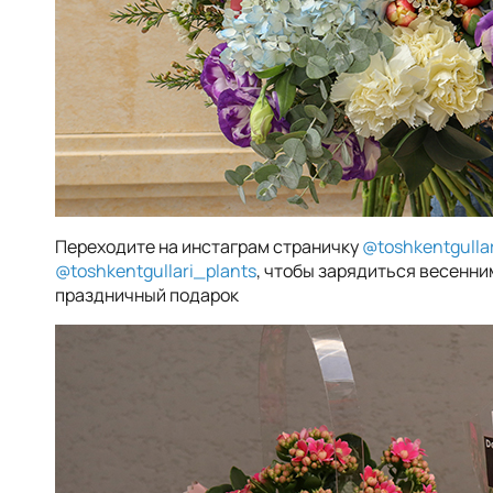
Переходите на инстаграм страничку
@toshkentgullar
@toshkentgullari_plants
, чтобы зарядиться весенн
праздничный подарок