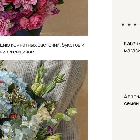
Кабачк
ию комнатных растений, букетов и
магаз
бви к женщинам.
4 вари
семян