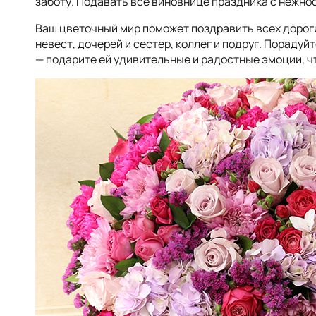
заботу. Подавать всё виновнице праздника с нежно
Ваш цветочный мир поможет поздравить всех дороги
невест, дочерей и сестер, коллег и подруг. Пораду
— подарите ей удивительные и радостные эмоции, ч