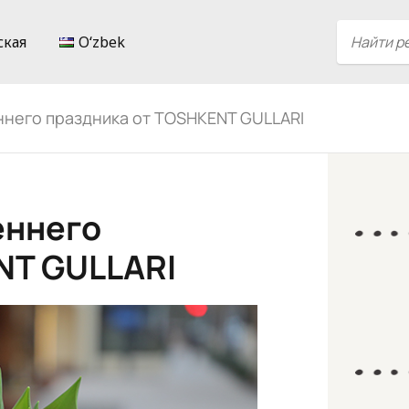
ская
Oʻzbek
ннего праздника от TOSHKENT GULLARI
еннего
NT GULLARI