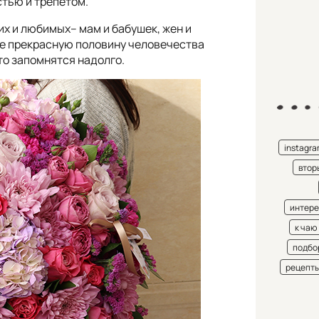
стью и трепетом.
х и любимых– мам и бабушек, жен и
йте прекрасную половину человечества
то запомнятся надолго.
instagr
втор
интере
к чаю
подбо
рецепт