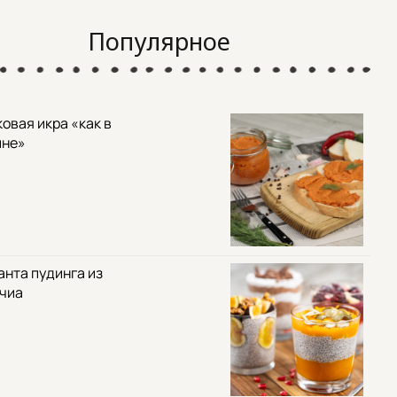
Популярное
овая икра «как в
ине»
анта пудинга из
 чиа