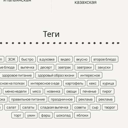
казахская
Теги
am
ЗОЖ
быстро
в духовке
видео
вкусно
второе блюдо
ые блюда
выпечка
десерт
завтрак
завтраки
закуски
здоровое питание
здоровый образ жизни
интересное
сное на полках
интересное о еде
картофель
кекс
курица
меню недели
мясо
новинка
овощи
печенье
пирог
рка
правильное питание
праздничное
реклама
реклама
ы
салат
салаты
сладкая выпечка
советы
сыр
творог
торт
ужин
фарш
шоколад
яблоки