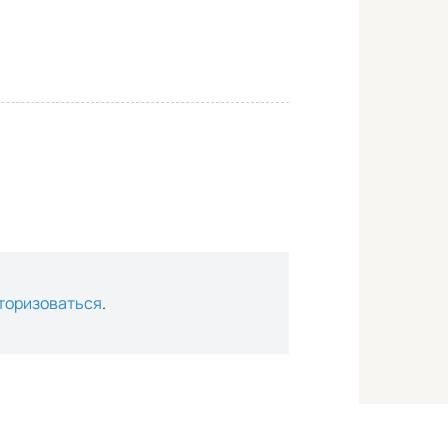
торизоваться
.