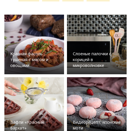
Красная фасоль
Слоеные палочки с
тушеная с мясом и
корицей в
овощами
микроволновке
Вафли «Красный
Видеорецепт: японские
Бархат»
моти