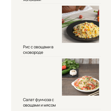
Рис с овощами в
сковороде
Салат фунчоза с
овощами и мясом