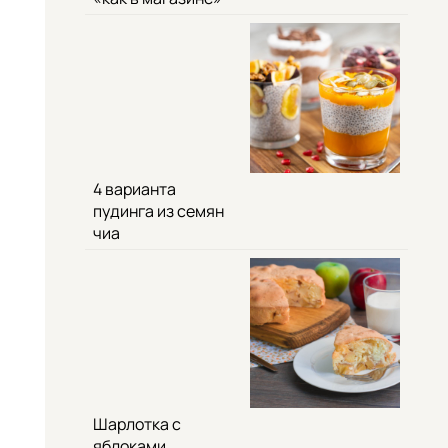
4 варианта
пудинга из семян
чиа
Шарлотка с
яблоками