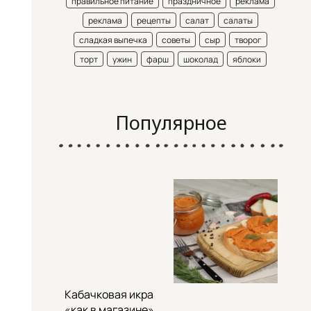
правильное питание
праздничное
реклама
реклама
рецепты
салат
салаты
сладкая выпечка
советы
сыр
творог
торт
ужин
фарш
шоколад
яблоки
Популярное
Кабачковая икра
«как в магазине»