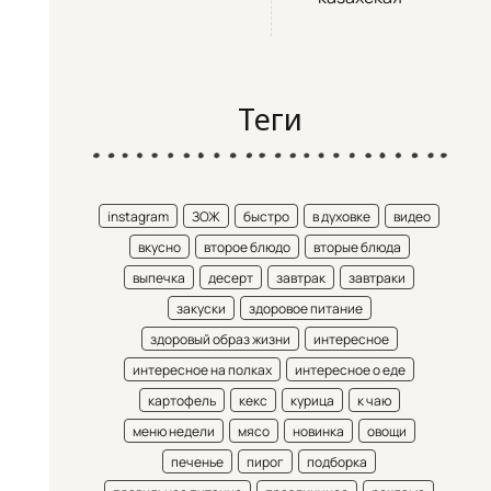
Теги
instagram
ЗОЖ
быстро
в духовке
видео
вкусно
второе блюдо
вторые блюда
выпечка
десерт
завтрак
завтраки
закуски
здоровое питание
здоровый образ жизни
интересное
интересное на полках
интересное о еде
картофель
кекс
курица
к чаю
меню недели
мясо
новинка
овощи
печенье
пирог
подборка