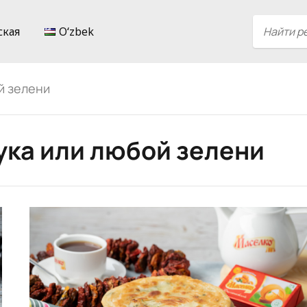
ская
Oʻzbek
й зелени
ука или любой зелени