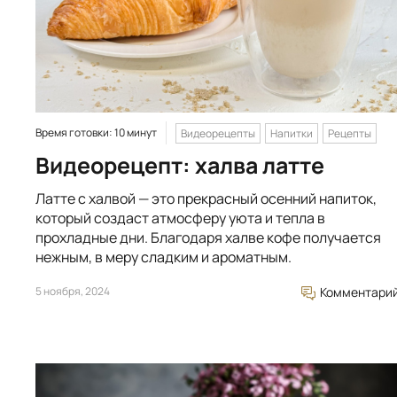
Время готовки: 10 минут
Видеорецепты
Напитки
Рецепты
Видеорецепт: халва латте
Латте с халвой — это прекрасный осенний напиток,
который создаст атмосферу уюта и тепла в
прохладные дни. Благодаря халве кофе получается
нежным, в меру сладким и ароматным.
5 ноября, 2024
Комментари