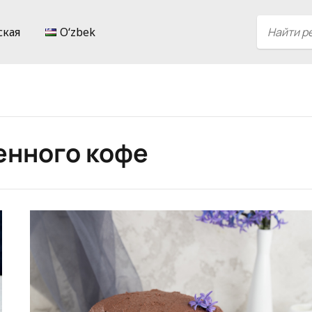
ская
Oʻzbek
енного кофе