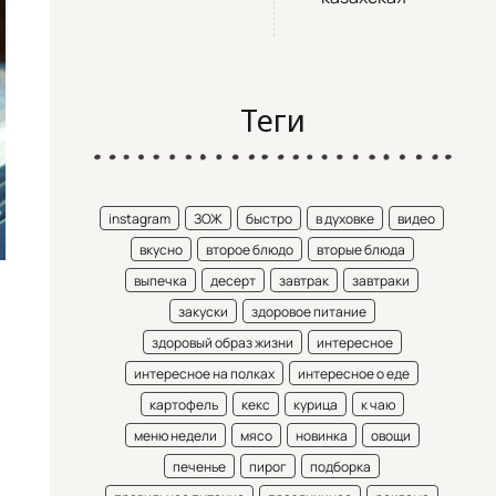
Теги
instagram
ЗОЖ
быстро
в духовке
видео
вкусно
второе блюдо
вторые блюда
выпечка
десерт
завтрак
завтраки
закуски
здоровое питание
здоровый образ жизни
интересное
интересное на полках
интересное о еде
картофель
кекс
курица
к чаю
меню недели
мясо
новинка
овощи
печенье
пирог
подборка