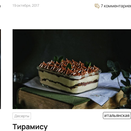
в
19 октября, 2017
7 комментарие
итальянская
Десерты
Тирамису