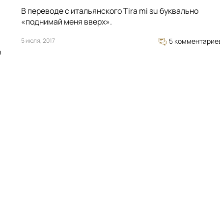
В переводе с итальянского Tira mi su буквально
«поднимай меня вверх».
5 июля, 2017
5 комментарие
в