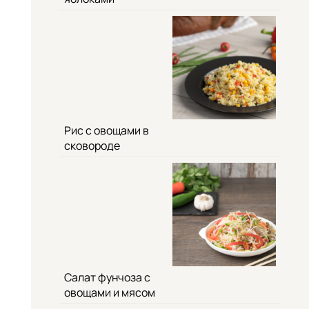
Рис с овощами в
сковороде
Салат фунчоза с
овощами и мясом