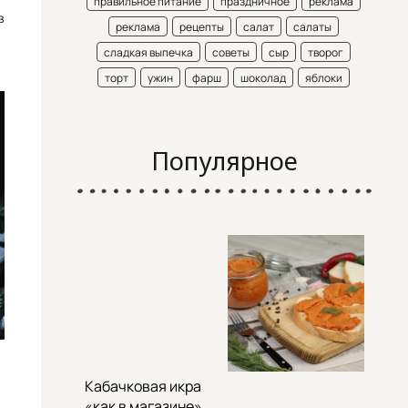
правильное питание
праздничное
реклама
в
реклама
рецепты
салат
салаты
сладкая выпечка
советы
сыр
творог
торт
ужин
фарш
шоколад
яблоки
Популярное
Кабачковая икра
«как в магазине»