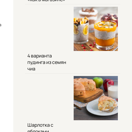
в
4 варианта
пудинга из семян
чиа
Шарлотка с
яблоками