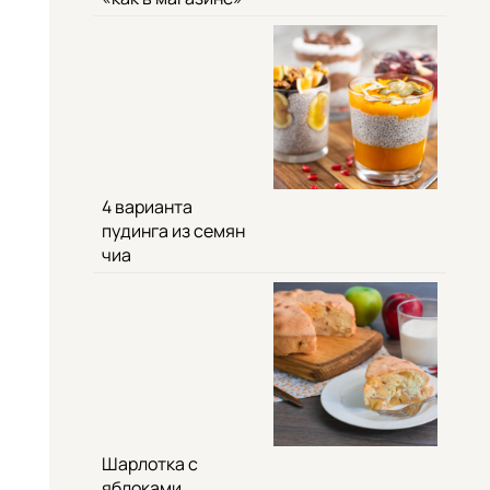
4 варианта
пудинга из семян
чиа
Шарлотка с
яблоками