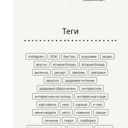
Теги
instagram
ЗОЖ
быстро
в духовке
видео
вкусно
второе блюдо
вторые блюда
выпечка
десерт
завтрак
завтраки
закуски
здоровое питание
здоровый образ жизни
интересное
интересное на полках
интересное о еде
картофель
кекс
курица
к чаю
меню недели
мясо
новинка
овощи
печенье
пирог
подборка