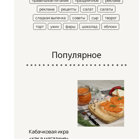
правильное питание
праздничное
реклама
реклама
рецепты
салат
салаты
сладкая выпечка
советы
сыр
творог
торт
ужин
фарш
шоколад
яблоки
Популярное
Кабачковая икра
«как в магазине»