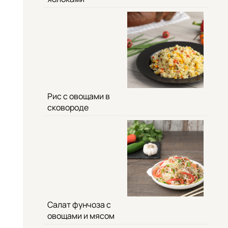
Рис с овощами в
сковороде
Салат фунчоза с
овощами и мясом