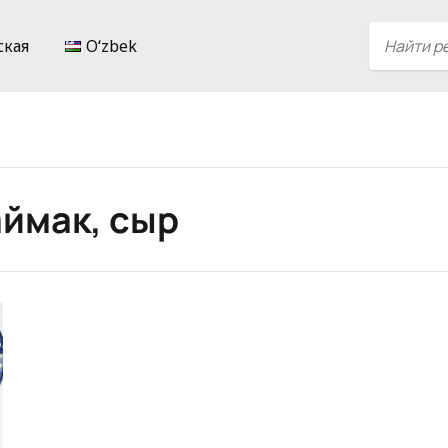
ская
Oʻzbek
аймак, сыр